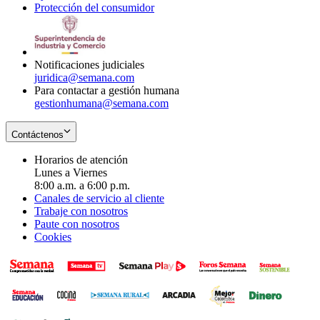
Protección del consumidor
new
window
in
Opens
window
new
in
window
new
window
Notificaciones judiciales
juridica@semana.com
Para contactar a gestión humana
gestionhumana@semana.com
Contáctenos
Horarios de atención
Lunes a Viernes
8:00 a.m. a 6:00 p.m.
Canales de servicio al cliente
Trabaje con nosotros
Paute con nosotros
Cookies