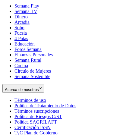
Semana Play
Semana TV
Dinero
Arcadia
Soho
Opens
Fucsia
in
Opens
4 Patas
new
in
Educación
window
new
Foros Semana
window
Finanzas Personales
Semana Rural
Cocina
Círculo de Mujeres
Semana Sostenible
Acerca de nosotros
Términos de uso
Opens
Política de Tratamiento de Datos
in
Opens
Términos suscripciones
new
Opens
in
Política de Riesgos C/ST
window
in
Opens
new
Política SAGRILAFT
Opens
new
in
window
Certificación ISSN
Opens
in
window
new
TyC Plan de Gobierno
in
new
Opens
window