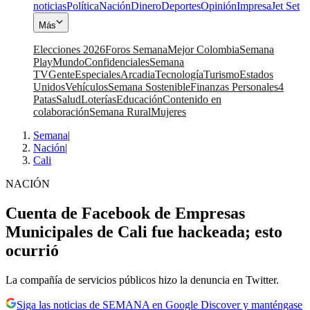
noticias
Política
Nación
Dinero
Deportes
Opinión
Impresa
Jet Set
Más
Elecciones 2026
Foros Semana
Mejor Colombia
Semana
Play
Mundo
Confidenciales
Semana
TV
Gente
Especiales
Arcadia
Tecnología
Turismo
Estados
Unidos
Vehículos
Semana Sostenible
Finanzas Personales
4
Patas
Salud
Loterías
Educación
Contenido en
colaboración
Semana Rural
Mujeres
Semana
|
Nación
|
Cali
NACIÓN
Cuenta de Facebook de Empresas
Municipales de Cali fue hackeada; esto
ocurrió
La compañía de servicios públicos hizo la denuncia en Twitter.
Siga las noticias de SEMANA en Google Discover y manténgase