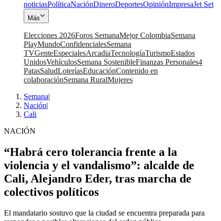
noticias
Política
Nación
Dinero
Deportes
Opinión
Impresa
Jet Set
Más
Elecciones 2026
Foros Semana
Mejor Colombia
Semana
Play
Mundo
Confidenciales
Semana
TV
Gente
Especiales
Arcadia
Tecnología
Turismo
Estados
Unidos
Vehículos
Semana Sostenible
Finanzas Personales
4
Patas
Salud
Loterías
Educación
Contenido en
colaboración
Semana Rural
Mujeres
Semana
|
Nación
|
Cali
NACIÓN
“Habrá cero tolerancia frente a la
violencia y el vandalismo”: alcalde de
Cali, Alejandro Eder, tras marcha de
colectivos políticos
El mandatario sostuvo que la ciudad se encuentra preparada para