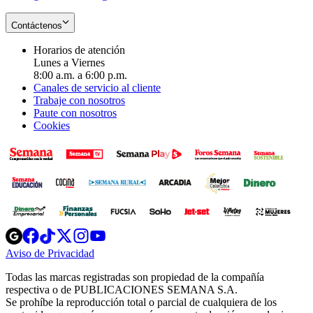
Contáctenos
Horarios de atención
Lunes a Viernes
8:00 a.m. a 6:00 p.m.
Canales de servicio al cliente
Trabaje con nosotros
Paute con nosotros
Cookies
Opens
Opens
Opens
Opens
Opens
in
in
in
in
in
Aviso de Privacidad
Opens
new
new
new
new
new
in
window
window
window
window
window
Todas las marcas registradas son propiedad de la compañía
new
respectiva o de PUBLICACIONES SEMANA S.A.
window
Se prohíbe la reproducción total o parcial de cualquiera de los