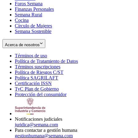
Foros Semana
window
Finanzas Personales
Semana Rural
Cocina
Círculo de Mujeres
Semana Sostenible
Acerca de nosotros
Términos de uso
Opens
Política de Tratamiento de Datos
in
Opens
Términos suscripciones
new
Opens
in
Política de Riesgos C/ST
window
in
Opens
new
Política SAGRILAFT
Opens
new
in
window
Certificación ISSN
Opens
in
window
new
TyC Plan de Gobierno
in
new
Opens
window
Protección del consumidor
new
window
in
Opens
window
new
in
window
new
window
Notificaciones judiciales
juridica@semana.com
Para contactar a gestión humana
gestionhumana@semana.com