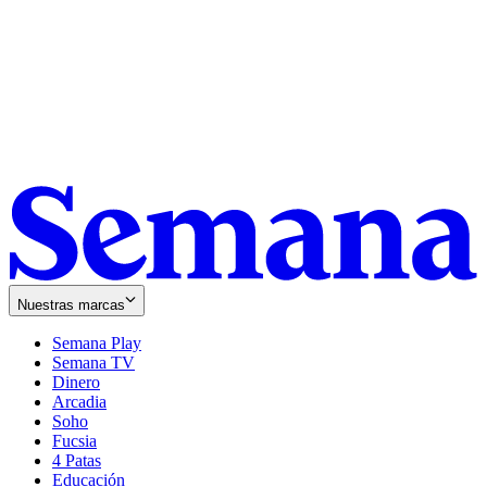
Nuestras marcas
Semana Play
Semana TV
Dinero
Arcadia
Soho
Opens
Fucsia
in
Opens
4 Patas
new
in
Educación
window
new