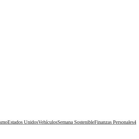
ismo
Estados Unidos
Vehículos
Semana Sostenible
Finanzas Personales
4