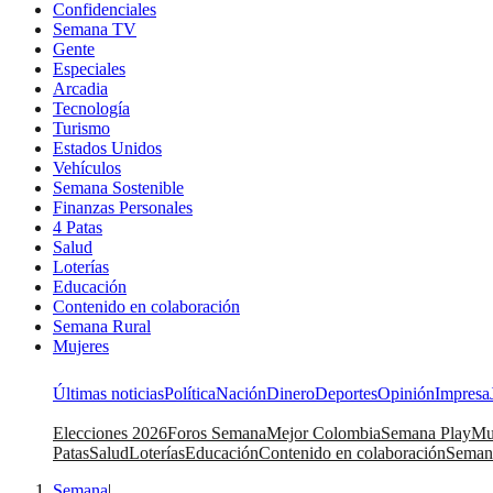
Confidenciales
Semana TV
Gente
Especiales
Arcadia
Tecnología
Turismo
Estados Unidos
Vehículos
Semana Sostenible
Finanzas Personales
4 Patas
Salud
Loterías
Educación
Contenido en colaboración
Semana Rural
Mujeres
Últimas noticias
Política
Nación
Dinero
Deportes
Opinión
Impresa
Elecciones 2026
Foros Semana
Mejor Colombia
Semana Play
Mu
Patas
Salud
Loterías
Educación
Contenido en colaboración
Seman
Semana
|