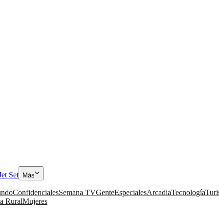
Jet Set
Más
ndo
Confidenciales
Semana TV
Gente
Especiales
Arcadia
Tecnología
Tur
a Rural
Mujeres