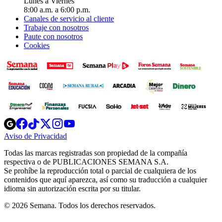
Lunes a Viernes
8:00 a.m. a 6:00 p.m.
Canales de servicio al cliente
Trabaje con nosotros
Paute con nosotros
Cookies
Opens
Opens
Opens
Opens
Opens
in
in
in
in
in
Aviso de Privacidad
Opens
new
new
new
new
new
in
window
window
window
window
window
Todas las marcas registradas son propiedad de la compañía
new
respectiva o de PUBLICACIONES SEMANA S.A.
window
Se prohíbe la reproducción total o parcial de cualquiera de los
contenidos que aquí aparezca, así como su traducción a cualquier
idioma sin autorización escrita por su titular.
© 2026 Semana. Todos los derechos reservados.