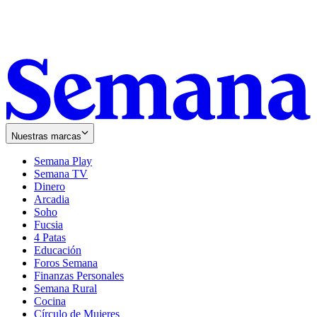
Nuestras marcas
Semana Play
Semana TV
Dinero
Arcadia
Soho
Opens
Fucsia
in
Opens
4 Patas
new
in
Educación
window
new
Foros Semana
window
Finanzas Personales
Semana Rural
Cocina
Círculo de Mujeres