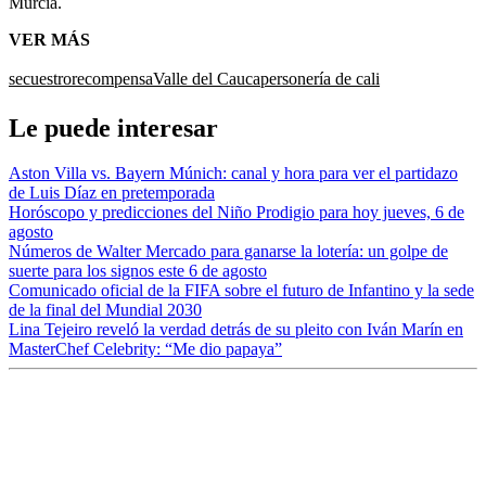
Murcia.
VER MÁS
secuestro
recompensa
Valle del Cauca
personería de cali
Le puede interesar
Aston Villa vs. Bayern Múnich: canal y hora para ver el partidazo
de Luis Díaz en pretemporada
Horóscopo y predicciones del Niño Prodigio para hoy jueves, 6 de
agosto
Números de Walter Mercado para ganarse la lotería: un golpe de
suerte para los signos este 6 de agosto
Comunicado oficial de la FIFA sobre el futuro de Infantino y la sede
de la final del Mundial 2030
Lina Tejeiro reveló la verdad detrás de su pleito con Iván Marín en
MasterChef Celebrity: “Me dio papaya”