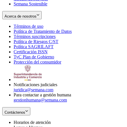
Semana Sostenible
Acerca de nosotros
Términos de uso
Opens
Política de Tratamiento de Datos
in
Opens
Términos suscripciones
new
Opens
in
Política de Riesgos C/ST
window
in
Opens
new
Política SAGRILAFT
Opens
new
in
window
Certificación ISSN
Opens
in
window
new
TyC Plan de Gobierno
in
new
Opens
window
Protección del consumidor
new
window
in
Opens
window
new
in
window
new
window
Notificaciones judiciales
juridica@semana.com
Para contactar a gestión humana
gestionhumana@semana.com
Contáctenos
Horarios de atención