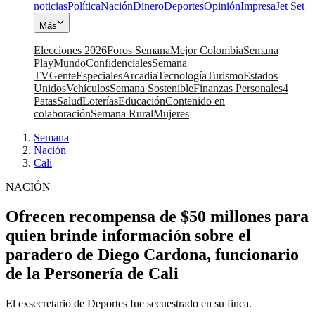
noticias
Política
Nación
Dinero
Deportes
Opinión
Impresa
Jet Set
Más
Elecciones 2026
Foros Semana
Mejor Colombia
Semana
Play
Mundo
Confidenciales
Semana
TV
Gente
Especiales
Arcadia
Tecnología
Turismo
Estados
Unidos
Vehículos
Semana Sostenible
Finanzas Personales
4
Patas
Salud
Loterías
Educación
Contenido en
colaboración
Semana Rural
Mujeres
Semana
|
Nación
|
Cali
NACIÓN
Ofrecen recompensa de $50 millones para
quien brinde información sobre el
paradero de Diego Cardona, funcionario
de la Personería de Cali
El exsecretario de Deportes fue secuestrado en su finca.