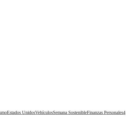
ismo
Estados Unidos
Vehículos
Semana Sostenible
Finanzas Personales
4