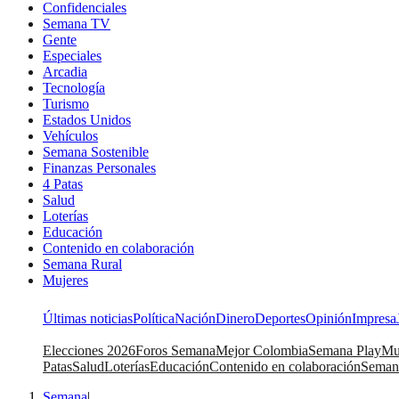
Confidenciales
Semana TV
Gente
Especiales
Arcadia
Tecnología
Turismo
Estados Unidos
Vehículos
Semana Sostenible
Finanzas Personales
4 Patas
Salud
Loterías
Educación
Contenido en colaboración
Semana Rural
Mujeres
Últimas noticias
Política
Nación
Dinero
Deportes
Opinión
Impresa
Elecciones 2026
Foros Semana
Mejor Colombia
Semana Play
Mu
Patas
Salud
Loterías
Educación
Contenido en colaboración
Seman
Semana
|