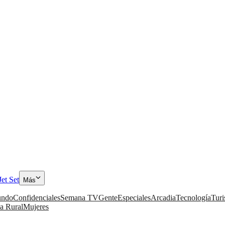
Jet Set
Más
ndo
Confidenciales
Semana TV
Gente
Especiales
Arcadia
Tecnología
Tur
a Rural
Mujeres