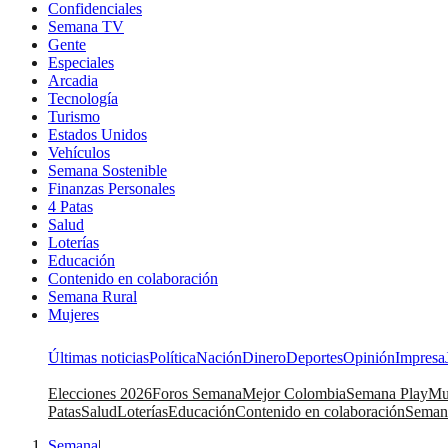
Confidenciales
Semana TV
Gente
Especiales
Arcadia
Tecnología
Turismo
Estados Unidos
Vehículos
Semana Sostenible
Finanzas Personales
4 Patas
Salud
Loterías
Educación
Contenido en colaboración
Semana Rural
Mujeres
Últimas noticias
Política
Nación
Dinero
Deportes
Opinión
Impresa
Elecciones 2026
Foros Semana
Mejor Colombia
Semana Play
Mu
Patas
Salud
Loterías
Educación
Contenido en colaboración
Seman
Semana
|