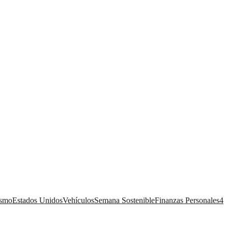
ismo
Estados Unidos
Vehículos
Semana Sostenible
Finanzas Personales
4