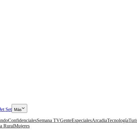
Jet Set
Más
ndo
Confidenciales
Semana TV
Gente
Especiales
Arcadia
Tecnología
Tur
a Rural
Mujeres