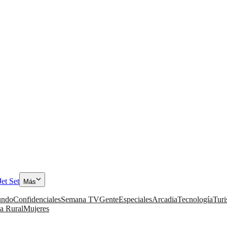
Jet Set
Más
ndo
Confidenciales
Semana TV
Gente
Especiales
Arcadia
Tecnología
Tur
a Rural
Mujeres