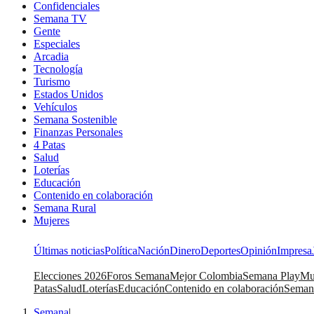
Confidenciales
Semana TV
Gente
Especiales
Arcadia
Tecnología
Turismo
Estados Unidos
Vehículos
Semana Sostenible
Finanzas Personales
4 Patas
Salud
Loterías
Educación
Contenido en colaboración
Semana Rural
Mujeres
Últimas noticias
Política
Nación
Dinero
Deportes
Opinión
Impresa
Elecciones 2026
Foros Semana
Mejor Colombia
Semana Play
Mu
Patas
Salud
Loterías
Educación
Contenido en colaboración
Seman
Semana
|