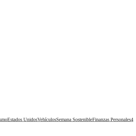
ismo
Estados Unidos
Vehículos
Semana Sostenible
Finanzas Personales
4