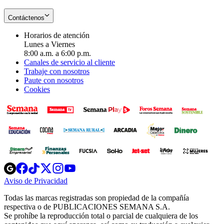
Contáctenos
Horarios de atención
Lunes a Viernes
8:00 a.m. a 6:00 p.m.
Canales de servicio al cliente
Trabaje con nosotros
Paute con nosotros
Cookies
Opens
Opens
Opens
Opens
Opens
in
in
in
in
in
Aviso de Privacidad
Opens
new
new
new
new
new
in
window
window
window
window
window
Todas las marcas registradas son propiedad de la compañía
new
respectiva o de PUBLICACIONES SEMANA S.A.
window
Se prohíbe la reproducción total o parcial de cualquiera de los