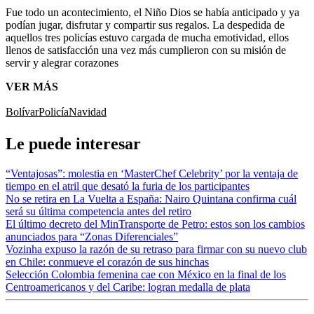
Fue todo un acontecimiento, el Niño Dios se había anticipado y ya
podían jugar, disfrutar y compartir sus regalos. La despedida de
aquellos tres policías estuvo cargada de mucha emotividad, ellos
llenos de satisfacción una vez más cumplieron con su misión de
servir y alegrar corazones
VER MÁS
Bolívar
Policía
Navidad
Le puede interesar
“Ventajosas”: molestia en ‘MasterChef Celebrity’ por la ventaja de
tiempo en el atril que desató la furia de los participantes
No se retira en La Vuelta a España: Nairo Quintana confirma cuál
será su última competencia antes del retiro
El último decreto del MinTransporte de Petro: estos son los cambios
anunciados para “Zonas Diferenciales”
Vozinha expuso la razón de su retraso para firmar con su nuevo club
en Chile: conmueve el corazón de sus hinchas
Selección Colombia femenina cae con México en la final de los
Centroamericanos y del Caribe: logran medalla de plata