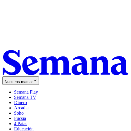
Nuestras marcas
Semana Play
Semana TV
Dinero
Arcadia
Soho
Opens
Fucsia
in
Opens
4 Patas
new
in
Educación
window
new