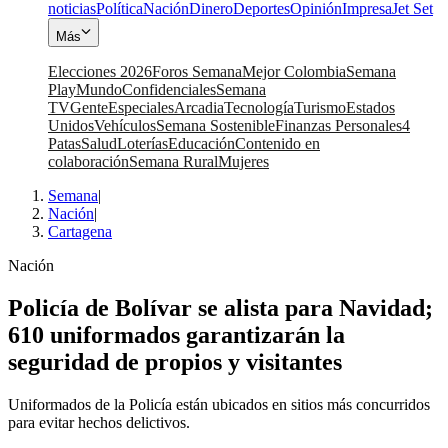
noticias
Política
Nación
Dinero
Deportes
Opinión
Impresa
Jet Set
Más
Elecciones 2026
Foros Semana
Mejor Colombia
Semana
Play
Mundo
Confidenciales
Semana
TV
Gente
Especiales
Arcadia
Tecnología
Turismo
Estados
Unidos
Vehículos
Semana Sostenible
Finanzas Personales
4
Patas
Salud
Loterías
Educación
Contenido en
colaboración
Semana Rural
Mujeres
Semana
|
Nación
|
Cartagena
Nación
Policía de Bolívar se alista para Navidad;
610 uniformados garantizarán la
seguridad de propios y visitantes
Uniformados de la Policía están ubicados en sitios más concurridos
para evitar hechos delictivos.