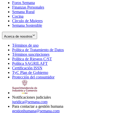
Foros Semana
window
Finanzas Personales
Semana Rural
Cocina
Círculo de Mujeres
Semana Sostenible
Acerca de nosotros
Términos de uso
Opens
Política de Tratamiento de Datos
in
Opens
Términos suscripciones
new
Opens
in
Política de Riesgos C/ST
window
in
Opens
new
Política SAGRILAFT
Opens
new
in
window
Certificación ISSN
Opens
in
window
new
TyC Plan de Gobierno
in
new
Opens
window
Protección del consumidor
new
window
in
Opens
window
new
in
window
new
window
Notificaciones judiciales
juridica@semana.com
Para contactar a gestión humana
gestionhumana@semana.com