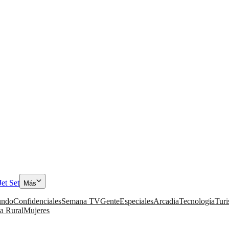
Jet Set
Más
ndo
Confidenciales
Semana TV
Gente
Especiales
Arcadia
Tecnología
Tur
a Rural
Mujeres