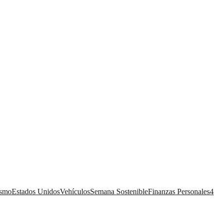
ismo
Estados Unidos
Vehículos
Semana Sostenible
Finanzas Personales
4