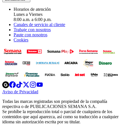
Horarios de atención
Lunes a Viernes
8:00 a.m. a 6:00 p.m.
Canales de servicio al cliente
Trabaje con nosotros
Paute con nosotros
Cookies
Opens
Opens
Opens
Opens
Opens
in
in
in
in
in
Aviso de Privacidad
Opens
new
new
new
new
new
in
window
window
window
window
window
Todas las marcas registradas son propiedad de la compañía
new
respectiva o de PUBLICACIONES SEMANA S.A.
window
Se prohíbe la reproducción total o parcial de cualquiera de los
contenidos que aquí aparezca, así como su traducción a cualquier
idioma sin autorización escrita por su titular.