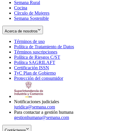
Semana Rural
Cocina
Círculo de Mujeres
Semana Sostenible
Acerca de nosotros
Términos de uso
Opens
Política de Tratamiento de Datos
in
Opens
Términos suscripciones
new
Opens
in
Política de Riesgos C/ST
window
in
Opens
new
Política SAGRILAFT
Opens
new
in
window
Certificación ISSN
Opens
in
window
new
TyC Plan de Gobierno
in
new
Opens
window
Protección del consumidor
new
window
in
Opens
window
new
in
window
new
window
Notificaciones judiciales
juridica@semana.com
Para contactar a gestión humana
gestionhumana@semana.com
Contáctenos