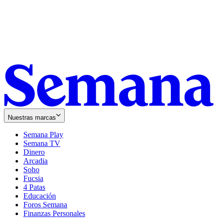
Nuestras marcas
Semana Play
Semana TV
Dinero
Arcadia
Soho
Opens
Fucsia
in
Opens
4 Patas
new
in
Educación
window
new
Foros Semana
window
Finanzas Personales