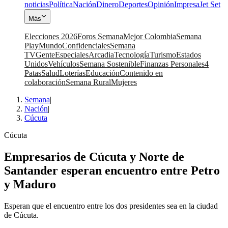
noticias
Política
Nación
Dinero
Deportes
Opinión
Impresa
Jet Set
Más
Elecciones 2026
Foros Semana
Mejor Colombia
Semana
Play
Mundo
Confidenciales
Semana
TV
Gente
Especiales
Arcadia
Tecnología
Turismo
Estados
Unidos
Vehículos
Semana Sostenible
Finanzas Personales
4
Patas
Salud
Loterías
Educación
Contenido en
colaboración
Semana Rural
Mujeres
Semana
|
Nación
|
Cúcuta
Cúcuta
Empresarios de Cúcuta y Norte de
Santander esperan encuentro entre Petro
y Maduro
Esperan que el encuentro entre los dos presidentes sea en la ciudad
de Cúcuta.