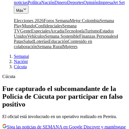
noticias
Política
Nación
Dinero
Deportes
Opinión
Impresa
Jet Set
Más
Elecciones 2026
Foros Semana
Mejor Colombia
Semana
Play
Mundo
Confidenciales
Semana
TV
Gente
Especiales
Arcadia
Tecnología
Turismo
Estados
Unidos
Vehículos
Semana Sostenible
Finanzas Personales
4
Patas
Salud
Loterías
Educación
Contenido en
colaboración
Semana Rural
Mujeres
Semana
|
Nación
|
Cúcuta
Cúcuta
Fue capturado el subcomandante de la
Policía de Cúcuta por participar en falso
positivo
El oficial está involucrado en un operativo realizado en Pereira.
Siga las noticias de SEMANA en Google Discover y manténgase