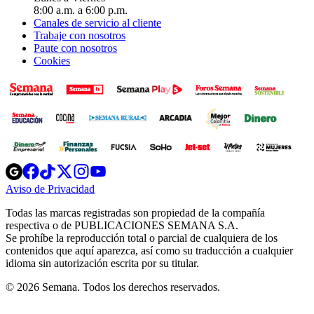
8:00 a.m. a 6:00 p.m.
Canales de servicio al cliente
Trabaje con nosotros
Paute con nosotros
Cookies
Opens
Opens
Opens
Opens
Opens
in
in
in
in
in
Aviso de Privacidad
Opens
new
new
new
new
new
in
window
window
window
window
window
Todas las marcas registradas son propiedad de la compañía
new
respectiva o de PUBLICACIONES SEMANA S.A.
window
Se prohíbe la reproducción total o parcial de cualquiera de los
contenidos que aquí aparezca, así como su traducción a cualquier
idioma sin autorización escrita por su titular.
© 2026 Semana. Todos los derechos reservados.