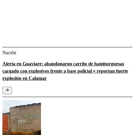
Nación
Alerta en Guaviare: abandonaron carrito de hamburguesas
cargado con explosivos frente a base policial y reportan fuerte
explosión en Calamar