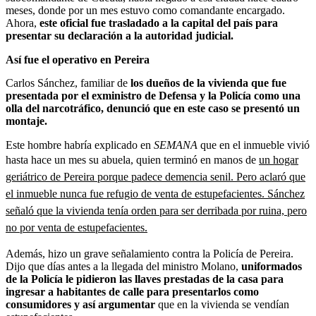
meses, donde por un mes estuvo como comandante encargado.
Ahora,
este oficial fue trasladado a la capital del país para
presentar su declaración a la autoridad judicial.
Así fue el operativo en Pereira
Carlos Sánchez, familiar de
los dueños de la vivienda que fue
presentada por el exministro de Defensa y la Policía como una
olla del narcotráfico, denunció que en este caso se presentó un
montaje.
Este hombre habría explicado en
SEMANA
que en el inmueble vivió
hasta hace un mes su abuela, quien terminó en manos de
un hogar
geriátrico de Pereira porque padece demencia senil. Pero aclaró que
el inmueble nunca fue refugio de venta de estupefacientes. Sánchez
señaló que la vivienda tenía orden para ser derribada por ruina, pero
no por venta de estupefacientes.
Además, hizo un grave señalamiento contra la Policía de Pereira.
Dijo que días antes a la llegada del ministro Molano,
uniformados
de la Policía le pidieron las llaves prestadas de la casa para
ingresar a habitantes de calle para presentarlos como
consumidores y así argumentar
que en la vivienda se vendían