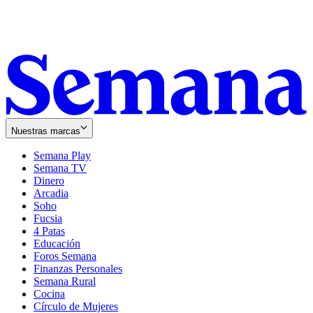
Nuestras marcas
Semana Play
Semana TV
Dinero
Arcadia
Soho
Opens
Fucsia
in
Opens
4 Patas
new
in
Educación
window
new
Foros Semana
window
Finanzas Personales
Semana Rural
Cocina
Círculo de Mujeres