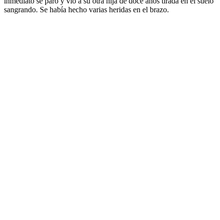
inmediato se paró y vio a su otra hija de doce años tirada en el suelo
sangrando. Se había hecho varias heridas en el brazo.