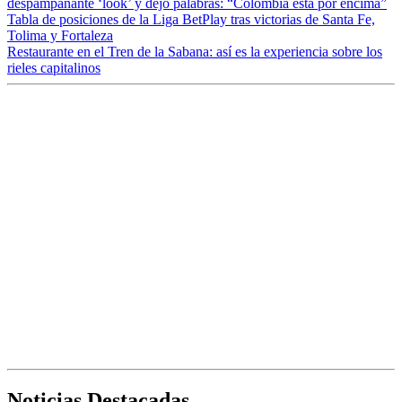
despampanante ‘look’ y dejó palabras: “Colombia está por encima”
Tabla de posiciones de la Liga BetPlay tras victorias de Santa Fe,
Tolima y Fortaleza
Restaurante en el Tren de la Sabana: así es la experiencia sobre los
rieles capitalinos
Noticias Destacadas