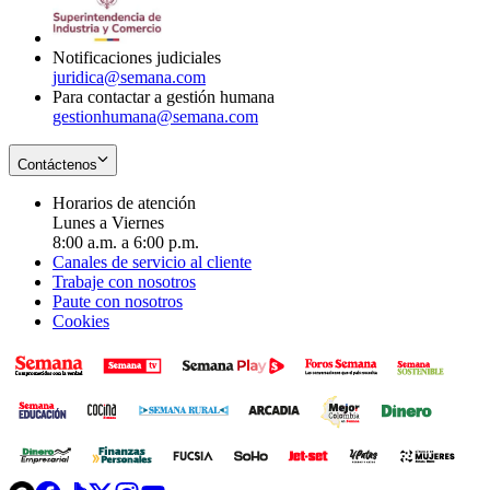
window
new
window
Notificaciones judiciales
juridica@semana.com
Para contactar a gestión humana
gestionhumana@semana.com
Contáctenos
Horarios de atención
Lunes a Viernes
8:00 a.m. a 6:00 p.m.
Canales de servicio al cliente
Trabaje con nosotros
Paute con nosotros
Cookies
Opens
Opens
Opens
Opens
Opens