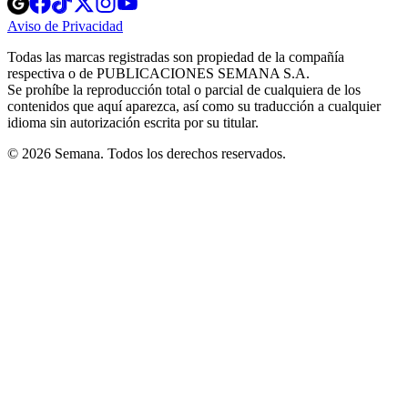
in
in
in
in
in
Aviso de Privacidad
Opens
new
new
new
new
new
in
window
window
window
window
window
Todas las marcas registradas son propiedad de la compañía
new
respectiva o de PUBLICACIONES SEMANA S.A.
window
Se prohíbe la reproducción total o parcial de cualquiera de los
contenidos que aquí aparezca, así como su traducción a cualquier
idioma sin autorización escrita por su titular.
© 2026 Semana. Todos los derechos reservados.