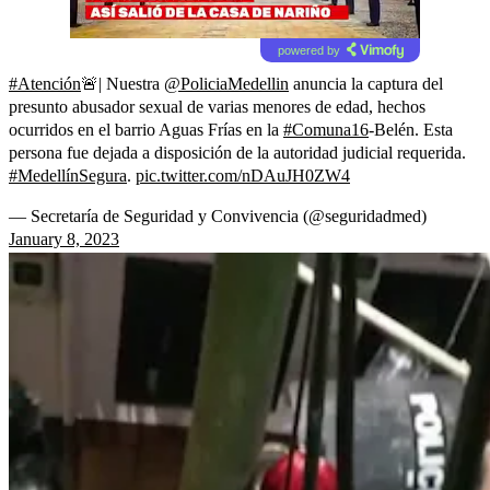
powered by
#Atención
🚨| Nuestra
@PoliciaMedellin
anuncia la captura del
presunto abusador sexual de varias menores de edad, hechos
ocurridos en el barrio Aguas Frías en la
#Comuna16
-Belén. Esta
persona fue dejada a disposición de la autoridad judicial requerida.
#MedellínSegura
.
pic.twitter.com/nDAuJH0ZW4
— Secretaría de Seguridad y Convivencia (@seguridadmed)
January 8, 2023