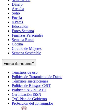
Dinero
Arcadia
Soho
Opens
Fucsia
in
Opens
4 Patas
new
in
Educación
window
new
Foros Semana
window
Finanzas Personales
Semana Rural
Cocina
Círculo de Mujeres
Semana Sostenible
Acerca de nosotros
Términos de uso
Opens
Política de Tratamiento de Datos
in
Opens
Términos suscripciones
new
Opens
in
Política de Riesgos C/ST
window
in
Opens
new
Política SAGRILAFT
Opens
new
in
window
Certificación ISSN
Opens
in
window
new
TyC Plan de Gobierno
in
new
Opens
window
Protección del consumidor
new
window
in
Opens
window
new
in