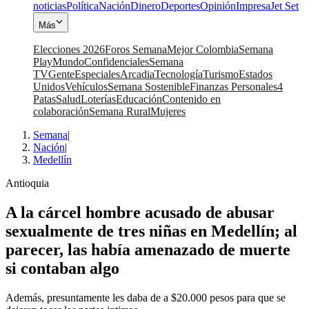
noticias
Política
Nación
Dinero
Deportes
Opinión
Impresa
Jet Set
Más
Elecciones 2026
Foros Semana
Mejor Colombia
Semana
Play
Mundo
Confidenciales
Semana
TV
Gente
Especiales
Arcadia
Tecnología
Turismo
Estados
Unidos
Vehículos
Semana Sostenible
Finanzas Personales
4
Patas
Salud
Loterías
Educación
Contenido en
colaboración
Semana Rural
Mujeres
Semana
|
Nación
|
Medellín
Antioquia
A la cárcel hombre acusado de abusar
sexualmente de tres niñas en Medellín; al
parecer, las había amenazado de muerte
si contaban algo
Además, presuntamente les daba de a $20.000 pesos para que se