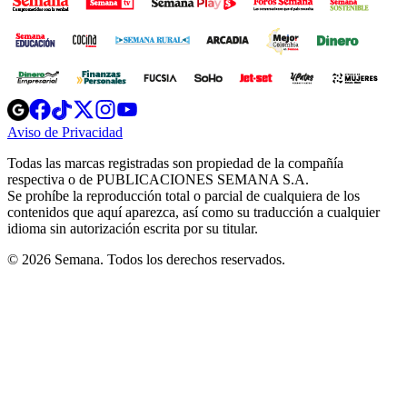
Opens
Opens
Opens
Opens
Opens
in
in
in
in
in
Aviso de Privacidad
Opens
new
new
new
new
new
in
window
window
window
window
window
Todas las marcas registradas son propiedad de la compañía
new
respectiva o de PUBLICACIONES SEMANA S.A.
window
Se prohíbe la reproducción total o parcial de cualquiera de los
contenidos que aquí aparezca, así como su traducción a cualquier
idioma sin autorización escrita por su titular.
© 2026 Semana. Todos los derechos reservados.