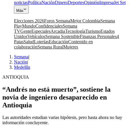
noticias
Política
Nación
Dinero
Deportes
Opinión
Impresa
Jet Set
Más
Elecciones 2026
Foros Semana
Mejor Colombia
Semana
Play
Mundo
Confidenciales
Semana
TV
Gente
Especiales
Arcadia
Tecnología
Turismo
Estados
Unidos
Vehículos
Semana Sostenible
Finanzas Personales
4
Patas
Salud
Loterías
Educación
Contenido en
colaboración
Semana Rural
Mujeres
Semana
|
Nación
|
Medellín
ANTIOQUIA
“Andrés no está muerto”, sostiene la
novia de ingeniero desaparecido en
Antioquia
Las autoridades estudian varias hipótesis, pero hasta ahora no hay
información concluyente.