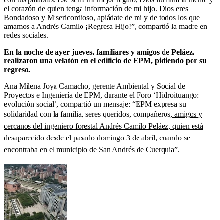
el corazón de quien tenga información de mi hijo. Dios eres
Bondadoso y Misericordioso, apiádate de mi y de todos los que
amamos a Andrés Camilo ¡Regresa Hijo!”, compartió la madre en
redes sociales.
En la noche de ayer jueves, familiares y amigos de Peláez,
realizaron una velatón en el edificio de EPM, pidiendo por su
regreso.
Ana Milena Joya Camacho, gerente Ambiental y Social de
Proyectos e Ingeniería de EPM, durante el Foro ‘Hidroituango:
evolución social’, compartió un mensaje:
“EPM expresa su
solidaridad con la familia, seres queridos, compañeros,
amigos y
cercanos del ingeniero forestal Andrés Camilo Peláez, quien está
desaparecido desde el pasado domingo 3 de abril, cuando se
encontraba en el municipio de San Andrés de Cuerquia”.