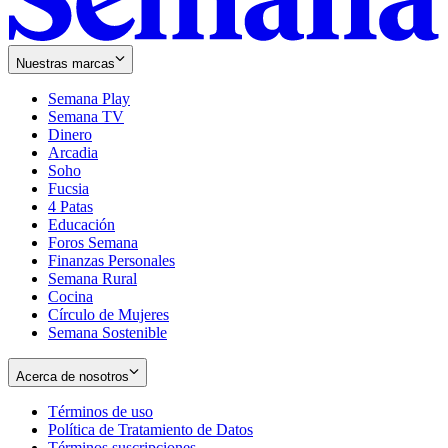
Nuestras marcas
Semana Play
Semana TV
Dinero
Arcadia
Soho
Opens
Fucsia
in
Opens
4 Patas
new
in
Educación
window
new
Foros Semana
window
Finanzas Personales
Semana Rural
Cocina
Círculo de Mujeres
Semana Sostenible
Acerca de nosotros
Términos de uso
Opens
Política de Tratamiento de Datos
in
Opens
Términos suscripciones
new
Opens
in