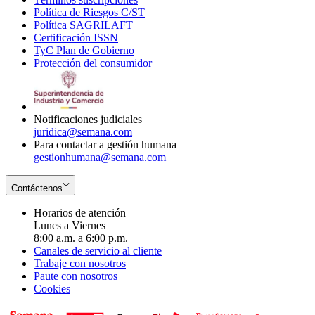
Política de Riesgos C/ST
window
in
Opens
new
Política SAGRILAFT
Opens
new
in
window
Certificación ISSN
Opens
in
window
new
TyC Plan de Gobierno
in
new
Opens
window
Protección del consumidor
new
window
in
Opens
window
new
in
window
new
window
Notificaciones judiciales
juridica@semana.com
Para contactar a gestión humana
gestionhumana@semana.com
Contáctenos
Horarios de atención
Lunes a Viernes
8:00 a.m. a 6:00 p.m.
Canales de servicio al cliente
Trabaje con nosotros
Paute con nosotros
Cookies