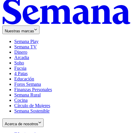
Nuestras marcas
Semana Play
Semana TV
Dinero
Arcadia
Soho
Opens
Fucsia
in
Opens
4 Patas
new
in
Educación
window
new
Foros Semana
window
Finanzas Personales
Semana Rural
Cocina
Círculo de Mujeres
Semana Sostenible
Acerca de nosotros