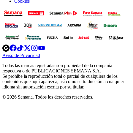
Cookies
Opens
Opens
Opens
Opens
Opens
in
in
in
in
in
Aviso de Privacidad
Opens
new
new
new
new
new
in
window
window
window
window
window
Todas las marcas registradas son propiedad de la compañía
new
respectiva o de PUBLICACIONES SEMANA S.A.
window
Se prohíbe la reproducción total o parcial de cualquiera de los
contenidos que aquí aparezca, así como su traducción a cualquier
idioma sin autorización escrita por su titular.
© 2026 Semana. Todos los derechos reservados.