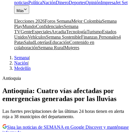
noticias
Política
Nación
Dinero
Deportes
Opinión
Impresa
Jet Set
Más
Elecciones 2026
Foros Semana
Mejor Colombia
Semana
Play
Mundo
Confidenciales
Semana
TV
Gente
Especiales
Arcadia
Tecnología
Turismo
Estados
Unidos
Vehículos
Semana Sostenible
Finanzas Personales
4
Patas
Salud
Loterías
Educación
Contenido en
colaboración
Semana Rural
Mujeres
Semana
|
Nación
|
Medellín
Antioquia
Antioquia: Cuatro vías afectadas por
emergencias generadas por las lluvias
Las fuertes precipitaciones de las últimas 24 horas tienen en alerta
roja a 38 municipios del departamento.
Siga las noticias de SEMANA en Google Discover y manténgase