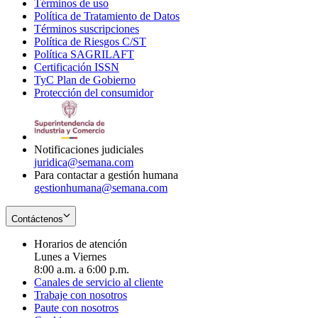
Términos de uso
Opens
Política de Tratamiento de Datos
in
Opens
Términos suscripciones
new
Opens
in
Política de Riesgos C/ST
window
in
Opens
new
Política SAGRILAFT
Opens
new
in
window
Certificación ISSN
Opens
in
window
new
TyC Plan de Gobierno
in
new
Opens
window
Protección del consumidor
new
window
in
Opens
window
new
in
window
new
window
Notificaciones judiciales
juridica@semana.com
Para contactar a gestión humana
gestionhumana@semana.com
Contáctenos
Horarios de atención
Lunes a Viernes
8:00 a.m. a 6:00 p.m.
Canales de servicio al cliente
Trabaje con nosotros
Paute con nosotros