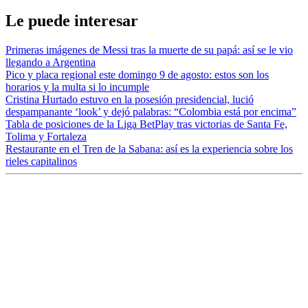
Le puede interesar
Primeras imágenes de Messi tras la muerte de su papá: así se le vio
llegando a Argentina
Pico y placa regional este domingo 9 de agosto: estos son los
horarios y la multa si lo incumple
Cristina Hurtado estuvo en la posesión presidencial, lució
despampanante ‘look’ y dejó palabras: “Colombia está por encima”
Tabla de posiciones de la Liga BetPlay tras victorias de Santa Fe,
Tolima y Fortaleza
Restaurante en el Tren de la Sabana: así es la experiencia sobre los
rieles capitalinos