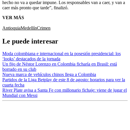
hecho no va a quedar impune. Los responsables van a caer, y van a
caer más pronto que tarde”, finalizó.
VER MÁS
Antioquia
Medellín
Crimen
Le puede interesar
Moda colombiana e internacional en la posesión presidencial: los
‘looks’ destacados de la jornada
Un fijo de Néstor Lorenzo en Colombia ficharía en Brasil: está
borrado en su club
Nueva marca de vehículos chinos llega a Colombia
Partidos de la Liga Betplay de este 8 de agosto: horarios para ver la
cuarta fecha
River Plate avisa a Santa Fe con millonario fichaje: viene de jugar el
Mundial con Messi