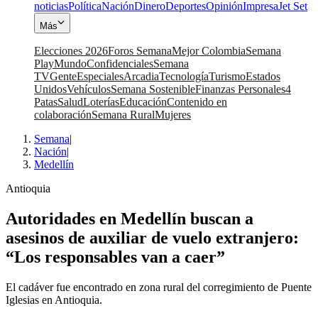
noticias
Política
Nación
Dinero
Deportes
Opinión
Impresa
Jet Set
Más
Elecciones 2026
Foros Semana
Mejor Colombia
Semana
Play
Mundo
Confidenciales
Semana
TV
Gente
Especiales
Arcadia
Tecnología
Turismo
Estados
Unidos
Vehículos
Semana Sostenible
Finanzas Personales
4
Patas
Salud
Loterías
Educación
Contenido en
colaboración
Semana Rural
Mujeres
Semana
|
Nación
|
Medellín
Antioquia
Autoridades en Medellín buscan a
asesinos de auxiliar de vuelo extranjero:
“Los responsables van a caer”
El cadáver fue encontrado en zona rural del corregimiento de Puente
Iglesias en Antioquia.