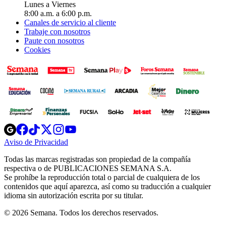
Lunes a Viernes
8:00 a.m. a 6:00 p.m.
Canales de servicio al cliente
Trabaje con nosotros
Paute con nosotros
Cookies
Opens
Opens
Opens
Opens
Opens
in
in
in
in
in
Aviso de Privacidad
Opens
new
new
new
new
new
in
window
window
window
window
window
Todas las marcas registradas son propiedad de la compañía
new
respectiva o de PUBLICACIONES SEMANA S.A.
window
Se prohíbe la reproducción total o parcial de cualquiera de los
contenidos que aquí aparezca, así como su traducción a cualquier
idioma sin autorización escrita por su titular.
© 2026 Semana. Todos los derechos reservados.