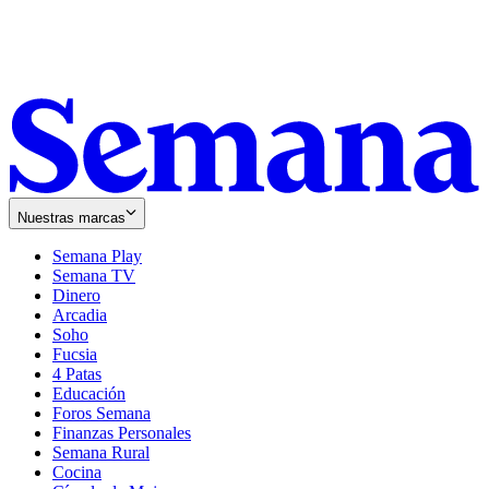
Nuestras marcas
Semana Play
Semana TV
Dinero
Arcadia
Soho
Opens
Fucsia
in
Opens
4 Patas
new
in
Educación
window
new
Foros Semana
window
Finanzas Personales
Semana Rural
Cocina