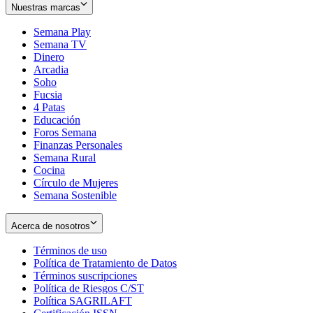
Nuestras marcas
Semana Play
Semana TV
Dinero
Arcadia
Soho
Opens
Fucsia
in
Opens
4 Patas
new
in
Educación
window
new
Foros Semana
window
Finanzas Personales
Semana Rural
Cocina
Círculo de Mujeres
Semana Sostenible
Acerca de nosotros
Términos de uso
Opens
Política de Tratamiento de Datos
in
Opens
Términos suscripciones
new
Opens
in
Política de Riesgos C/ST
window
in
Opens
new
Política SAGRILAFT
Opens
new
in
window