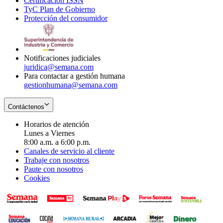
Certificación ISSN
Opens
in
window
new
TyC Plan de Gobierno
in
new
Opens
window
Protección del consumidor
new
window
in
Opens
window
new
in
window
new
window
Notificaciones judiciales
juridica@semana.com
Para contactar a gestión humana
gestionhumana@semana.com
Contáctenos
Horarios de atención
Lunes a Viernes
8:00 a.m. a 6:00 p.m.
Canales de servicio al cliente
Trabaje con nosotros
Paute con nosotros
Cookies