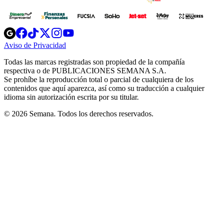
Opens
Opens
Opens
Opens
Opens
in
in
in
in
in
Aviso de Privacidad
Opens
new
new
new
new
new
in
window
window
window
window
window
Todas las marcas registradas son propiedad de la compañía
new
respectiva o de PUBLICACIONES SEMANA S.A.
window
Se prohíbe la reproducción total o parcial de cualquiera de los
contenidos que aquí aparezca, así como su traducción a cualquier
idioma sin autorización escrita por su titular.
© 2026 Semana. Todos los derechos reservados.