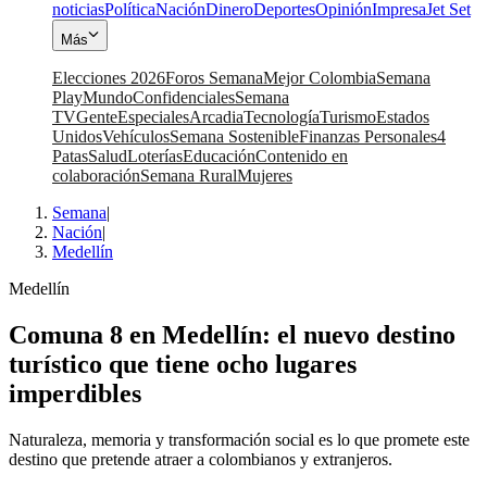
noticias
Política
Nación
Dinero
Deportes
Opinión
Impresa
Jet Set
Más
Elecciones 2026
Foros Semana
Mejor Colombia
Semana
Play
Mundo
Confidenciales
Semana
TV
Gente
Especiales
Arcadia
Tecnología
Turismo
Estados
Unidos
Vehículos
Semana Sostenible
Finanzas Personales
4
Patas
Salud
Loterías
Educación
Contenido en
colaboración
Semana Rural
Mujeres
Semana
|
Nación
|
Medellín
Medellín
Comuna 8 en Medellín: el nuevo destino
turístico que tiene ocho lugares
imperdibles
Naturaleza, memoria y transformación social es lo que promete este
destino que pretende atraer a colombianos y extranjeros.