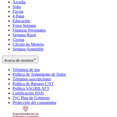
Arcadia
Soho
Opens
Fucsia
in
Opens
4 Patas
new
in
Educación
window
new
Foros Semana
window
Finanzas Personales
Semana Rural
Cocina
Círculo de Mujeres
Semana Sostenible
Acerca de nosotros
Términos de uso
Opens
Política de Tratamiento de Datos
in
Opens
Términos suscripciones
new
Opens
in
Política de Riesgos C/ST
window
in
Opens
new
Política SAGRILAFT
Opens
new
in
window
Certificación ISSN
Opens
in
window
new
TyC Plan de Gobierno
in
new
Opens
window
Protección del consumidor
new
window
in
Opens
window
new
in
window
new
window