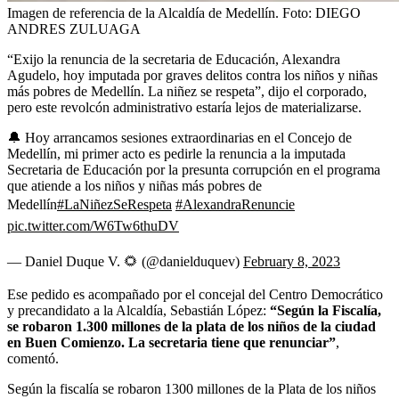
Imagen de referencia de la Alcaldía de Medellín.
Foto:
DIEGO
ANDRES ZULUAGA
“Exijo la renuncia de la secretaria de Educación, Alexandra
Agudelo, hoy imputada por graves delitos contra los niños y niñas
más pobres de Medellín. La niñez se respeta”, dijo el corporado,
pero este revolcón administrativo estaría lejos de materializarse.
🔔 Hoy arrancamos sesiones extraordinarias en el Concejo de
Medellín, mi primer acto es pedirle la renuncia a la imputada
Secretaria de Educación por la presunta corrupción en el programa
que atiende a los niños y niñas más pobres de
Medellín
#LaNiñezSeRespeta
#AlexandraRenuncie
pic.twitter.com/W6Tw6thuDV
— Daniel Duque V. 🌻 (@danielduquev)
February 8, 2023
Ese pedido es acompañado por el concejal del Centro Democrático
y precandidato a la Alcaldía, Sebastián López:
“Según la Fiscalía,
se robaron 1.300 millones de la plata de los niños de la ciudad
en Buen Comienzo. La secretaria tiene que renunciar”
,
comentó.
Según la fiscalía se robaron 1300 millones de la Plata de los niños