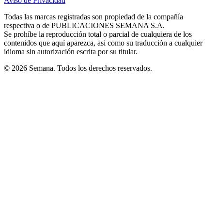
Aviso de Privacidad
Opens
new
new
new
new
new
in
window
window
window
window
window
Todas las marcas registradas son propiedad de la compañía
new
respectiva o de PUBLICACIONES SEMANA S.A.
window
Se prohíbe la reproducción total o parcial de cualquiera de los
contenidos que aquí aparezca, así como su traducción a cualquier
idioma sin autorización escrita por su titular.
© 2026 Semana. Todos los derechos reservados.