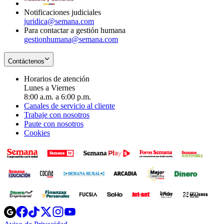
Notificaciones judiciales
juridica@semana.com
Para contactar a gestión humana
gestionhumana@semana.com
Contáctenos
Horarios de atención
Lunes a Viernes
8:00 a.m. a 6:00 p.m.
Canales de servicio al cliente
Trabaje con nosotros
Paute con nosotros
Cookies
Opens
Opens
Opens
Opens
Opens
in
in
in
in
in