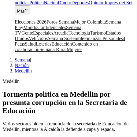
noticias
Política
Nación
Dinero
Deportes
Opinión
Impresa
Jet Set
Más
Elecciones 2026
Foros Semana
Mejor Colombia
Semana
Play
Mundo
Confidenciales
Semana
TV
Gente
Especiales
Arcadia
Tecnología
Turismo
Estados
Unidos
Vehículos
Semana Sostenible
Finanzas Personales
4
Patas
Salud
Loterías
Educación
Contenido en
colaboración
Semana Rural
Mujeres
Semana
|
Nación
|
Medellín
Medellín
Tormenta política en Medellín por
presunta corrupción en la Secretaría de
Educación
Varios sectores piden la renuncia de la secretaria de Educación de
Medellín, mientras la Alcaldía la defiende a capa y espada.