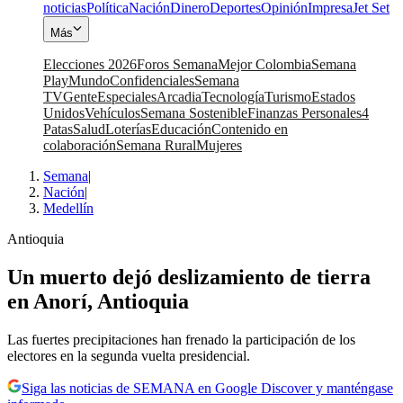
noticias
Política
Nación
Dinero
Deportes
Opinión
Impresa
Jet Set
Más
Elecciones 2026
Foros Semana
Mejor Colombia
Semana
Play
Mundo
Confidenciales
Semana
TV
Gente
Especiales
Arcadia
Tecnología
Turismo
Estados
Unidos
Vehículos
Semana Sostenible
Finanzas Personales
4
Patas
Salud
Loterías
Educación
Contenido en
colaboración
Semana Rural
Mujeres
Semana
|
Nación
|
Medellín
Antioquia
Un muerto dejó deslizamiento de tierra
en Anorí, Antioquia
Las fuertes precipitaciones han frenado la participación de los
electores en la segunda vuelta presidencial.
Siga las noticias de SEMANA en Google Discover y manténgase