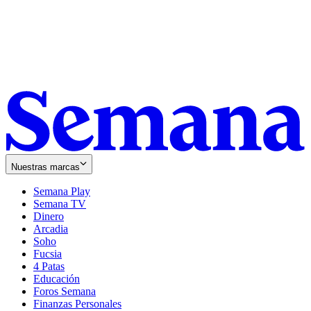
Nuestras marcas
Semana Play
Semana TV
Dinero
Arcadia
Soho
Opens
Fucsia
in
Opens
4 Patas
new
in
Educación
window
new
Foros Semana
window
Finanzas Personales