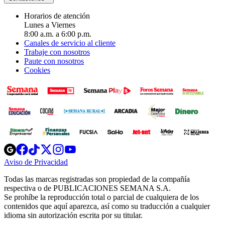
Horarios de atención
Lunes a Viernes
8:00 a.m. a 6:00 p.m.
Canales de servicio al cliente
Trabaje con nosotros
Paute con nosotros
Cookies
Opens
Opens
Opens
Opens
Opens
in
in
in
in
in
Aviso de Privacidad
Opens
new
new
new
new
new
in
window
window
window
window
window
Todas las marcas registradas son propiedad de la compañía
new
respectiva o de PUBLICACIONES SEMANA S.A.
window
Se prohíbe la reproducción total o parcial de cualquiera de los
contenidos que aquí aparezca, así como su traducción a cualquier
idioma sin autorización escrita por su titular.