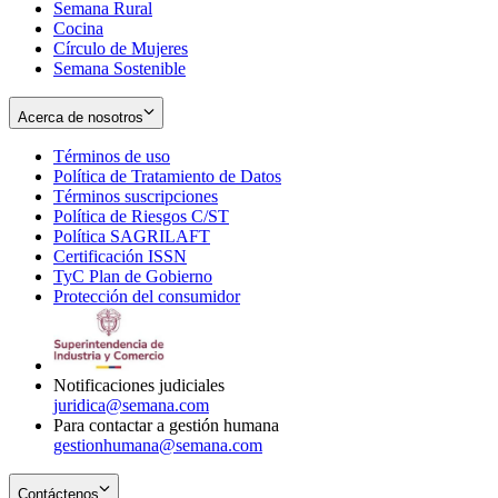
Semana Rural
Cocina
Círculo de Mujeres
Semana Sostenible
Acerca de nosotros
Términos de uso
Opens
Política de Tratamiento de Datos
in
Opens
Términos suscripciones
new
Opens
in
Política de Riesgos C/ST
window
in
Opens
new
Política SAGRILAFT
Opens
new
in
window
Certificación ISSN
Opens
in
window
new
TyC Plan de Gobierno
in
new
Opens
window
Protección del consumidor
new
window
in
Opens
window
new
in
window
new
window
Notificaciones judiciales
juridica@semana.com
Para contactar a gestión humana
gestionhumana@semana.com
Contáctenos