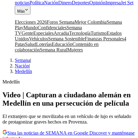
noticias
Política
Nación
Dinero
Deportes
Opinión
Impresa
Jet Set
Más
Elecciones 2026
Foros Semana
Mejor Colombia
Semana
Play
Mundo
Confidenciales
Semana
TV
Gente
Especiales
Arcadia
Tecnología
Turismo
Estados
Unidos
Vehículos
Semana Sostenible
Finanzas Personales
4
Patas
Salud
Loterías
Educación
Contenido en
colaboración
Semana Rural
Mujeres
Semana
|
Nación
|
Medellín
Medellín
Video | Capturan a ciudadano alemán en
Medellín en una persecución de película
El extranjero que se movilizaba en un vehículo de lujo es señalado
de protagonizar graves hechos en Provenza.
Siga las noticias de SEMANA en Google Discover y manténgase