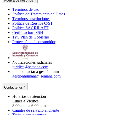
Acerca de nosotros
Términos de uso
Opens
Política de Tratamiento de Datos
in
Opens
Términos suscripciones
new
Opens
in
Política de Riesgos C/ST
window
in
Opens
new
Política SAGRILAFT
Opens
new
in
window
Certificación ISSN
Opens
in
window
new
TyC Plan de Gobierno
in
new
Opens
window
Protección del consumidor
new
window
in
Opens
window
new
in
window
new
window
Notificaciones judiciales
juridica@semana.com
Para contactar a gestión humana
gestionhumana@semana.com
Contáctenos
Horarios de atención
Lunes a Viernes
8:00 a.m. a 6:00 p.m.
Canales de servicio al cliente
Trabaje con nosotros