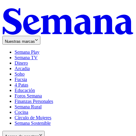
Nuestras marcas
Semana Play
Semana TV
Dinero
Arcadia
Soho
Opens
Fucsia
in
Opens
4 Patas
new
in
Educación
window
new
Foros Semana
window
Finanzas Personales
Semana Rural
Cocina
Círculo de Mujeres
Semana Sostenible