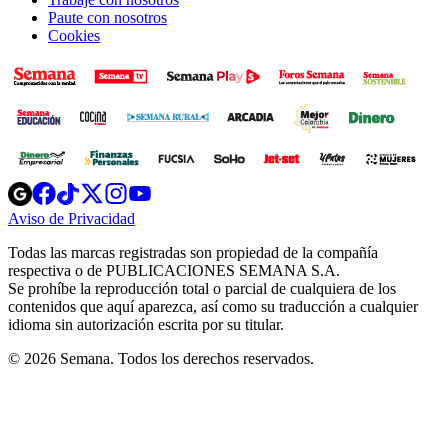
Paute con nosotros
Cookies
Opens
Opens
Opens
Opens
Opens
in
in
in
in
in
Aviso de Privacidad
Opens
new
new
new
new
new
in
window
window
window
window
window
Todas las marcas registradas son propiedad de la compañía
new
respectiva o de PUBLICACIONES SEMANA S.A.
window
Se prohíbe la reproducción total o parcial de cualquiera de los
contenidos que aquí aparezca, así como su traducción a cualquier
idioma sin autorización escrita por su titular.
© 2026 Semana. Todos los derechos reservados.