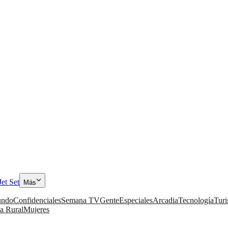
Jet Set
Más
ndo
Confidenciales
Semana TV
Gente
Especiales
Arcadia
Tecnología
Tur
a Rural
Mujeres