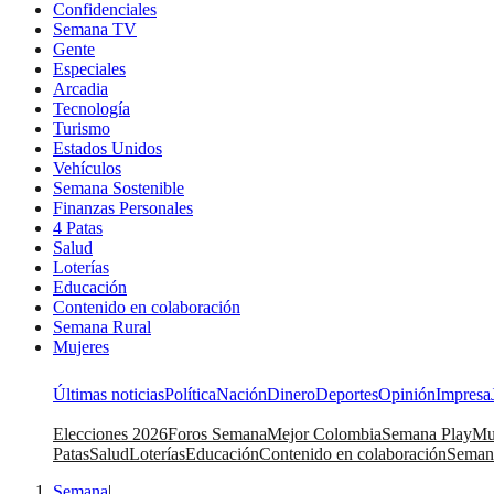
Confidenciales
Semana TV
Gente
Especiales
Arcadia
Tecnología
Turismo
Estados Unidos
Vehículos
Semana Sostenible
Finanzas Personales
4 Patas
Salud
Loterías
Educación
Contenido en colaboración
Semana Rural
Mujeres
Últimas noticias
Política
Nación
Dinero
Deportes
Opinión
Impresa
Elecciones 2026
Foros Semana
Mejor Colombia
Semana Play
Mu
Patas
Salud
Loterías
Educación
Contenido en colaboración
Seman
Semana
|