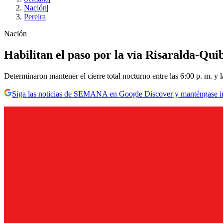
Nación
|
Pereira
Nación
Habilitan el paso por la vía Risaralda-Qui
Determinaron mantener el cierre total nocturno entre las 6:00 p. m. y l
Siga las noticias de SEMANA en Google Discover y manténgase 