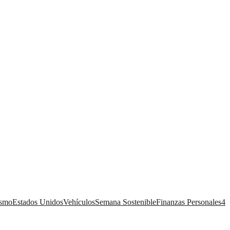
ismo
Estados Unidos
Vehículos
Semana Sostenible
Finanzas Personales
4