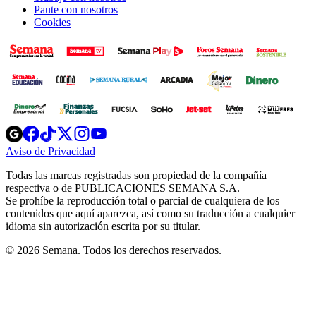
Paute con nosotros
Cookies
Opens
Opens
Opens
Opens
Opens
in
in
in
in
in
Aviso de Privacidad
Opens
new
new
new
new
new
in
window
window
window
window
window
Todas las marcas registradas son propiedad de la compañía
new
respectiva o de PUBLICACIONES SEMANA S.A.
window
Se prohíbe la reproducción total o parcial de cualquiera de los
contenidos que aquí aparezca, así como su traducción a cualquier
idioma sin autorización escrita por su titular.
© 2026 Semana. Todos los derechos reservados.