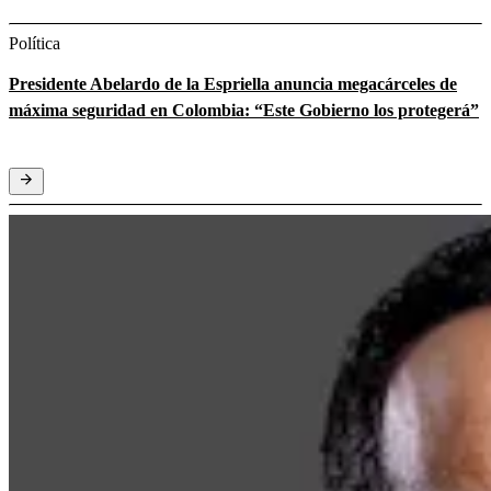
Política
Presidente Abelardo de la Espriella anuncia megacárceles de
máxima seguridad en Colombia: “Este Gobierno los protegerá”