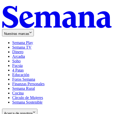
Nuestras marcas
Semana Play
Semana TV
Dinero
Arcadia
Soho
Opens
Fucsia
in
Opens
4 Patas
new
in
Educación
window
new
Foros Semana
window
Finanzas Personales
Semana Rural
Cocina
Círculo de Mujeres
Semana Sostenible
Acerca de nosotros