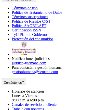
Términos de uso
Opens
Política de Tratamiento de Datos
in
Opens
Términos suscripciones
new
Opens
in
Política de Riesgos C/ST
window
in
Opens
new
Política SAGRILAFT
Opens
new
in
window
Certificación ISSN
Opens
in
window
new
TyC Plan de Gobierno
in
new
Opens
window
Protección del consumidor
new
window
in
Opens
window
new
in
window
new
window
Notificaciones judiciales
juridica@semana.com
Para contactar a gestión humana
gestionhumana@semana.com
Contáctenos
Horarios de atención
Lunes a Viernes
8:00 a.m. a 6:00 p.m.
Canales de servicio al cliente
Trabaje con nosotros