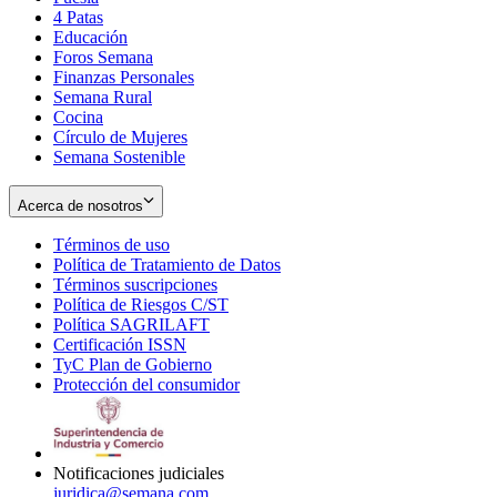
4 Patas
new
in
Educación
window
new
Foros Semana
window
Finanzas Personales
Semana Rural
Cocina
Círculo de Mujeres
Semana Sostenible
Acerca de nosotros
Términos de uso
Opens
Política de Tratamiento de Datos
in
Opens
Términos suscripciones
new
Opens
in
Política de Riesgos C/ST
window
in
Opens
new
Política SAGRILAFT
Opens
new
in
window
Certificación ISSN
Opens
in
window
new
TyC Plan de Gobierno
in
new
Opens
window
Protección del consumidor
new
window
in
Opens
window
new
in
window
new
window
Notificaciones judiciales
juridica@semana.com