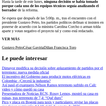
Hasta la tarde de este lunes,
ninguna decisión se había tomado
porque cada uno de los equipos técnicos seguía analizando el
borrador
de la reforma.
Se espera que después de las 5:00p. m., tras el encuentro con el
presidente Gustavo Petro, los partidos políticos definan si insisten en
ponerse de acuerdo con la ministra Carolina Corcho o arman tolda
aparte y votan negativo el proyecto tal y como está redactado.
VER MÁS
Gustavo Petro
César Gaviria
Dilian Francisca Toro
Le puede interesar
Dimayor modifica su decisión sobre aplazamiento de partidos por el
terremoto: nueva medida oficial
El incentivo del Gobierno para producir motos eléctricas en
Colombia: ¿Crecerá la industria?
Así pasó el exarquero Nélson Ramos terremoto sufrido en Cali:
video y cómo quedó su casa
Presentadora de Noticias RCN, Rossy Lemos, mostró su casa en
ruinas, tras terremoto de 7,4: “Qué duro”
Pico y placa en Bogotá para taxis y particulares: revise las placas