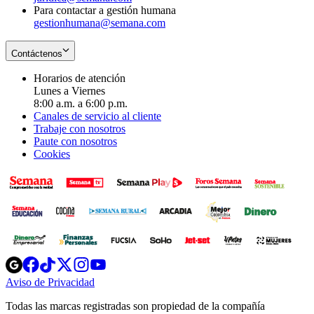
Para contactar a gestión humana
gestionhumana@semana.com
Contáctenos
Horarios de atención
Lunes a Viernes
8:00 a.m. a 6:00 p.m.
Canales de servicio al cliente
Trabaje con nosotros
Paute con nosotros
Cookies
Opens
Opens
Opens
Opens
Opens
in
in
in
in
in
Aviso de Privacidad
Opens
new
new
new
new
new
in
window
window
window
window
window
Todas las marcas registradas son propiedad de la compañía
new