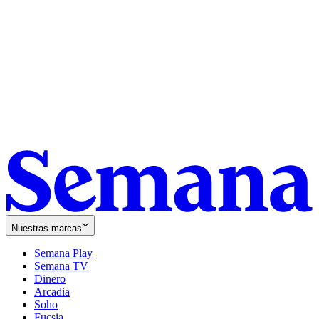
Nuestras marcas
Semana Play
Semana TV
Dinero
Arcadia
Soho
Opens
Fucsia
in
Opens