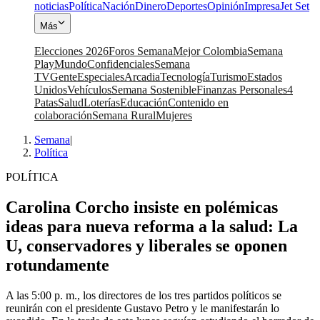
noticias
Política
Nación
Dinero
Deportes
Opinión
Impresa
Jet Set
Más
Elecciones 2026
Foros Semana
Mejor Colombia
Semana
Play
Mundo
Confidenciales
Semana
TV
Gente
Especiales
Arcadia
Tecnología
Turismo
Estados
Unidos
Vehículos
Semana Sostenible
Finanzas Personales
4
Patas
Salud
Loterías
Educación
Contenido en
colaboración
Semana Rural
Mujeres
Semana
|
Política
POLÍTICA
Carolina Corcho insiste en polémicas
ideas para nueva reforma a la salud: La
U, conservadores y liberales se oponen
rotundamente
A las 5:00 p. m., los directores de los tres partidos políticos se
reunirán con el presidente Gustavo Petro y le manifestarán lo