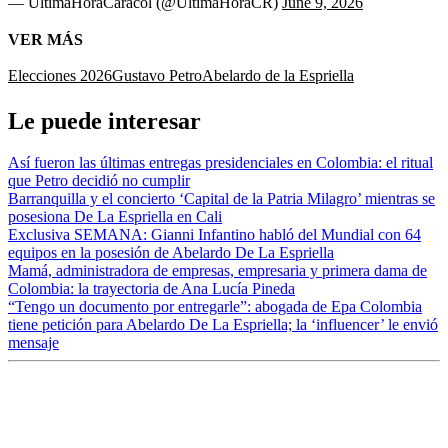
— ÚltimaHoraCaracol (@UltimaHoraCR)
June 9, 2026
VER MÁS
Elecciones 2026
Gustavo Petro
Abelardo de la Espriella
Le puede interesar
Así fueron las últimas entregas presidenciales en Colombia: el ritual
que Petro decidió no cumplir
Barranquilla y el concierto ‘Capital de la Patria Milagro’ mientras se
posesiona De La Espriella en Cali
Exclusiva SEMANA: Gianni Infantino habló del Mundial con 64
equipos en la posesión de Abelardo De La Espriella
Mamá, administradora de empresas, empresaria y primera dama de
Colombia: la trayectoria de Ana Lucía Pineda
“Tengo un documento por entregarle”: abogada de Epa Colombia
tiene petición para Abelardo De La Espriella; la ‘influencer’ le envió
mensaje