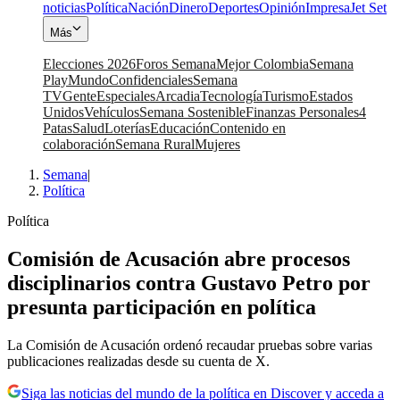
noticias
Política
Nación
Dinero
Deportes
Opinión
Impresa
Jet Set
Más
Elecciones 2026
Foros Semana
Mejor Colombia
Semana
Play
Mundo
Confidenciales
Semana
TV
Gente
Especiales
Arcadia
Tecnología
Turismo
Estados
Unidos
Vehículos
Semana Sostenible
Finanzas Personales
4
Patas
Salud
Loterías
Educación
Contenido en
colaboración
Semana Rural
Mujeres
Semana
|
Política
Política
Comisión de Acusación abre procesos
disciplinarios contra Gustavo Petro por
presunta participación en política
La Comisión de Acusación ordenó recaudar pruebas sobre varias
publicaciones realizadas desde su cuenta de X.
Siga las noticias del mundo de la política en Discover y acceda a