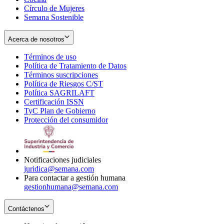
Círculo de Mujeres
Semana Sostenible
Acerca de nosotros
Términos de uso
Opens
Política de Tratamiento de Datos
in
Opens
Términos suscripciones
new
Opens
in
Política de Riesgos C/ST
window
in
Opens
new
Política SAGRILAFT
Opens
new
in
window
Certificación ISSN
Opens
in
window
new
TyC Plan de Gobierno
in
new
Opens
window
Protección del consumidor
new
window
in
Opens
window
new
in
window
new
window
Notificaciones judiciales
juridica@semana.com
Para contactar a gestión humana
gestionhumana@semana.com
Contáctenos