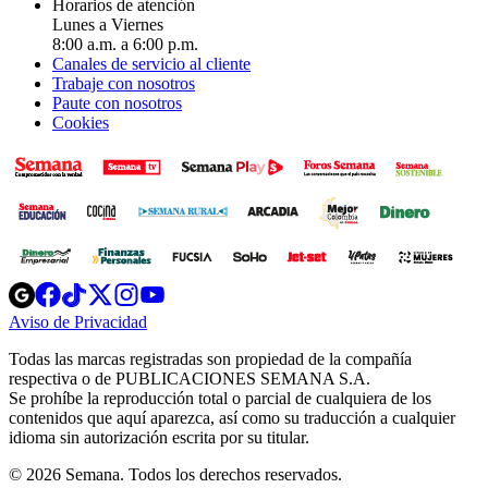
Horarios de atención
Lunes a Viernes
8:00 a.m. a 6:00 p.m.
Canales de servicio al cliente
Trabaje con nosotros
Paute con nosotros
Cookies
Opens
Opens
Opens
Opens
Opens
in
in
in
in
in
Aviso de Privacidad
Opens
new
new
new
new
new
in
window
window
window
window
window
Todas las marcas registradas son propiedad de la compañía
new
respectiva o de PUBLICACIONES SEMANA S.A.
window
Se prohíbe la reproducción total o parcial de cualquiera de los
contenidos que aquí aparezca, así como su traducción a cualquier
idioma sin autorización escrita por su titular.
© 2026 Semana. Todos los derechos reservados.