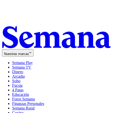
Nuestras marcas
Semana Play
Semana TV
Dinero
Arcadia
Soho
Opens
Fucsia
in
Opens
4 Patas
new
in
Educación
window
new
Foros Semana
window
Finanzas Personales
Semana Rural
Cocina