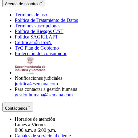
Acerca de nosotros
Términos de uso
Opens
Política de Tratamiento de Datos
in
Opens
Términos suscripciones
new
Opens
in
Política de Riesgos C/ST
window
in
Opens
new
Política SAGRILAFT
Opens
new
in
window
Certificación ISSN
Opens
in
window
new
TyC Plan de Gobierno
in
new
Opens
window
Protección del consumidor
new
window
in
Opens
window
new
in
window
new
window
Notificaciones judiciales
juridica@semana.com
Para contactar a gestión humana
gestionhumana@semana.com
Contáctenos
Horarios de atención
Lunes a Viernes
8:00 a.m. a 6:00 p.m.
Canales de servicio al cliente