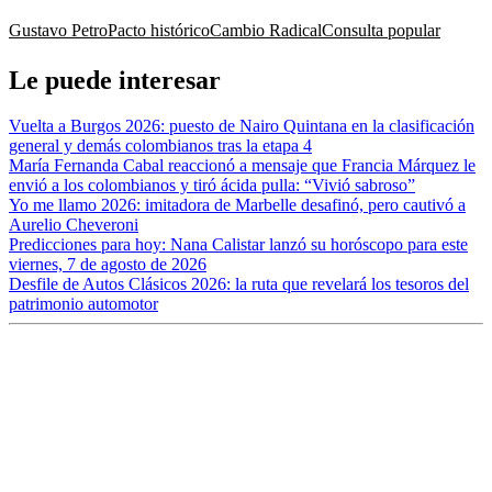
Gustavo Petro
Pacto histórico
Cambio Radical
Consulta popular
Le puede interesar
Vuelta a Burgos 2026: puesto de Nairo Quintana en la clasificación
general y demás colombianos tras la etapa 4
María Fernanda Cabal reaccionó a mensaje que Francia Márquez le
envió a los colombianos y tiró ácida pulla: “Vivió sabroso”
Yo me llamo 2026: imitadora de Marbelle desafinó, pero cautivó a
Aurelio Cheveroni
Predicciones para hoy: Nana Calistar lanzó su horóscopo para este
viernes, 7 de agosto de 2026
Desfile de Autos Clásicos 2026: la ruta que revelará los tesoros del
patrimonio automotor