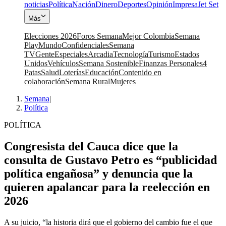
noticias
Política
Nación
Dinero
Deportes
Opinión
Impresa
Jet Set
Más
Elecciones 2026
Foros Semana
Mejor Colombia
Semana
Play
Mundo
Confidenciales
Semana
TV
Gente
Especiales
Arcadia
Tecnología
Turismo
Estados
Unidos
Vehículos
Semana Sostenible
Finanzas Personales
4
Patas
Salud
Loterías
Educación
Contenido en
colaboración
Semana Rural
Mujeres
Semana
|
Política
POLÍTICA
Congresista del Cauca dice que la
consulta de Gustavo Petro es “publicidad
política engañosa” y denuncia que la
quieren apalancar para la reelección en
2026
A su juicio, “la historia dirá que el gobierno del cambio fue el que