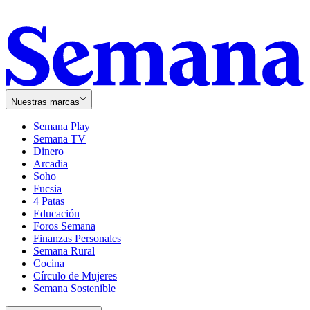
Nuestras marcas
Semana Play
Semana TV
Dinero
Arcadia
Soho
Opens
Fucsia
in
Opens
4 Patas
new
in
Educación
window
new
Foros Semana
window
Finanzas Personales
Semana Rural
Cocina
Círculo de Mujeres
Semana Sostenible