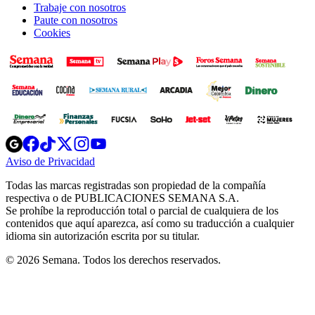
Trabaje con nosotros
Paute con nosotros
Cookies
Opens
Opens
Opens
Opens
Opens
in
in
in
in
in
Aviso de Privacidad
Opens
new
new
new
new
new
in
window
window
window
window
window
Todas las marcas registradas son propiedad de la compañía
new
respectiva o de PUBLICACIONES SEMANA S.A.
window
Se prohíbe la reproducción total o parcial de cualquiera de los
contenidos que aquí aparezca, así como su traducción a cualquier
idioma sin autorización escrita por su titular.
© 2026 Semana. Todos los derechos reservados.