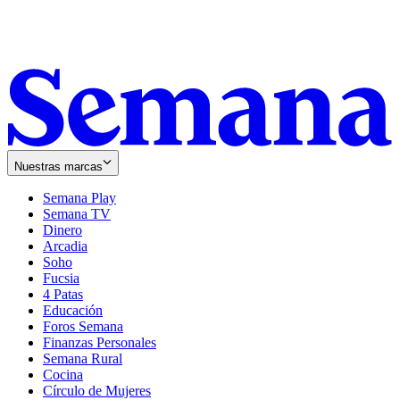
Nuestras marcas
Semana Play
Semana TV
Dinero
Arcadia
Soho
Opens
Fucsia
in
Opens
4 Patas
new
in
Educación
window
new
Foros Semana
window
Finanzas Personales
Semana Rural
Cocina
Círculo de Mujeres