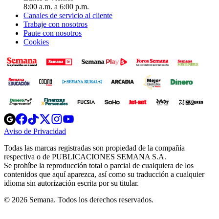
8:00 a.m. a 6:00 p.m.
Canales de servicio al cliente
Trabaje con nosotros
Paute con nosotros
Cookies
Opens
Opens
Opens
Opens
Opens
in
in
in
in
in
Aviso de Privacidad
Opens
new
new
new
new
new
in
window
window
window
window
window
Todas las marcas registradas son propiedad de la compañía
new
respectiva o de PUBLICACIONES SEMANA S.A.
window
Se prohíbe la reproducción total o parcial de cualquiera de los
contenidos que aquí aparezca, así como su traducción a cualquier
idioma sin autorización escrita por su titular.
© 2026 Semana. Todos los derechos reservados.