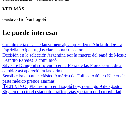
VER MÁS
Gustavo Bolívar
Bogotá
Le puede interesar
Gremio de taxistas le lanza mensaje al presidente Abelardo De La
Espriella: exigen reglas claras para su sector
Decisión en la selección Argentina por la muerte del papá de Messi:
Leandro Paredes la comunicó
Silvestre Dangond sorprendió en la Feria de las Flores con radical
cambio: así apareció en las tarimas
Sensible baja para el clásico América de Cali vs. Atlético Nacional:
parte médico prende alarmas
🔴EN VIVO | Plan retorno en Bogotá hoy, domingo 9 de agosto |
Siga en directo el estado del tráfico, vías y estado de la movilidad