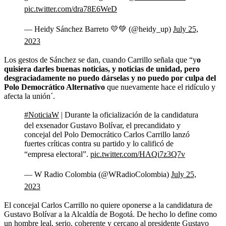
pic.twitter.com/dra78E6WeD
— Heidy Sánchez Barreto 💛💚 (@heidy_up)
July 25,
2023
Los gestos de Sánchez se dan, cuando Carrillo señala que “y
o
quisiera darles buenas noticias, y noticias de unidad, pero
desgraciadamente no puedo dárselas y no puedo por culpa del
Polo Democrático Alternativo
que nuevamente hace el ridículo y
afecta la unión´.
#NoticiaW
| Durante la oficialización de la candidatura
del exsenador Gustavo Bolívar, el precandidato y
concejal del Polo Democrático Carlos Carrillo lanzó
fuertes críticas contra su partido y lo calificó de
“empresa electoral”.
pic.twitter.com/HAQi7z3Q7v
— W Radio Colombia (@WRadioColombia)
July 25,
2023
El concejal Carlos Carrillo no quiere oponerse a la candidatura de
Gustavo Bolívar a la Alcaldía de Bogotá. De hecho lo define como
un hombre leal, serio, coherente y cercano al presidente Gustavo