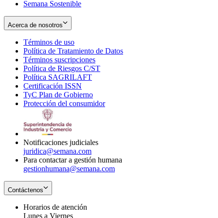
Semana Sostenible
Acerca de nosotros
Términos de uso
Opens
Política de Tratamiento de Datos
in
Opens
Términos suscripciones
new
Opens
in
Política de Riesgos C/ST
window
in
Opens
new
Política SAGRILAFT
Opens
new
in
window
Certificación ISSN
Opens
in
window
new
TyC Plan de Gobierno
in
new
Opens
window
Protección del consumidor
new
window
in
Opens
window
new
in
window
new
window
Notificaciones judiciales
juridica@semana.com
Para contactar a gestión humana
gestionhumana@semana.com
Contáctenos
Horarios de atención
Lunes a Viernes