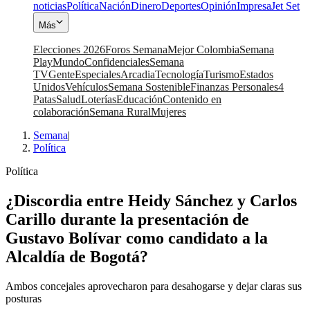
noticias
Política
Nación
Dinero
Deportes
Opinión
Impresa
Jet Set
Más
Elecciones 2026
Foros Semana
Mejor Colombia
Semana
Play
Mundo
Confidenciales
Semana
TV
Gente
Especiales
Arcadia
Tecnología
Turismo
Estados
Unidos
Vehículos
Semana Sostenible
Finanzas Personales
4
Patas
Salud
Loterías
Educación
Contenido en
colaboración
Semana Rural
Mujeres
Semana
|
Política
Política
¿Discordia entre Heidy Sánchez y Carlos
Carillo durante la presentación de
Gustavo Bolívar como candidato a la
Alcaldía de Bogotá?
Ambos concejales aprovecharon para desahogarse y dejar claras sus
posturas