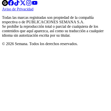
Opens
Opens
Opens
Opens
Opens
in
in
in
in
in
Aviso de Privacidad
Opens
new
new
new
new
new
in
window
window
window
window
window
Todas las marcas registradas son propiedad de la compañía
new
respectiva o de PUBLICACIONES SEMANA S.A.
window
Se prohíbe la reproducción total o parcial de cualquiera de los
contenidos que aquí aparezca, así como su traducción a cualquier
idioma sin autorización escrita por su titular.
© 2026 Semana. Todos los derechos reservados.