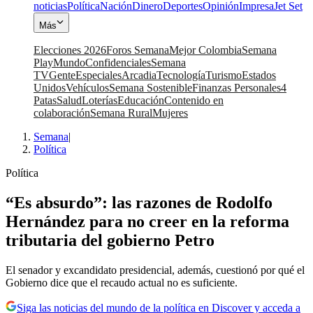
noticias
Política
Nación
Dinero
Deportes
Opinión
Impresa
Jet Set
Más
Elecciones 2026
Foros Semana
Mejor Colombia
Semana
Play
Mundo
Confidenciales
Semana
TV
Gente
Especiales
Arcadia
Tecnología
Turismo
Estados
Unidos
Vehículos
Semana Sostenible
Finanzas Personales
4
Patas
Salud
Loterías
Educación
Contenido en
colaboración
Semana Rural
Mujeres
Semana
|
Política
Política
“Es absurdo”: las razones de Rodolfo
Hernández para no creer en la reforma
tributaria del gobierno Petro
El senador y excandidato presidencial, además, cuestionó por qué el
Gobierno dice que el recaudo actual no es suficiente.
Siga las noticias del mundo de la política en Discover y acceda a