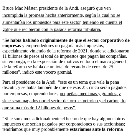
Bruce Mac Máster, presidente de la Andi, aseguró que ven
incumplida la promesa hecha anteriormente, según la cual no se
aumentarían los impuestos para este sector, teniendo en cuenta el
golpe que recibieron con la pasada reforma tributaria.
“
Se había hablado originalmente de que el sector corporativo de
empresas
y emprendedores no pagaría más impuestos,
especialmente viniendo de la reforma de 2021, donde se adicionaron
11 billones de pesos al total de impuestos que pagan las compañías,
sin embargo, en la exposición de motivos en todo el marco general
de la reforma se habla de un total de recaudo de cerca de 25
millones”, indicó este vocero gremial.
Para el presidente de la Andi, “este es un tema que vale la pena
discutir, y se habla también de que de esos 25, cinco serán pagados
por empresas, emprendedores,
pequeñas, medianas y grandes, y
siete serán pagados por el sector del oro, el petróleo y el carbón, lo
que suma más de 12 billones de pesos”.
“Si le sumamos adicionalmente el hecho de que hay algunos otros
impuestos que serían pagados por corporaciones o sus accionistas;
tendríamos que muy probablemente
estaríamos ante la reforma