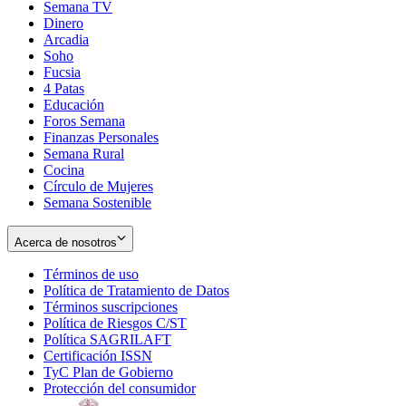
Semana TV
Dinero
Arcadia
Soho
Opens
Fucsia
in
Opens
4 Patas
new
in
Educación
window
new
Foros Semana
window
Finanzas Personales
Semana Rural
Cocina
Círculo de Mujeres
Semana Sostenible
Acerca de nosotros
Términos de uso
Opens
Política de Tratamiento de Datos
in
Opens
Términos suscripciones
new
Opens
in
Política de Riesgos C/ST
window
in
Opens
new
Política SAGRILAFT
Opens
new
in
window
Certificación ISSN
Opens
in
window
new
TyC Plan de Gobierno
in
new
Opens
window
Protección del consumidor
new
window
in
Opens
window
new
in