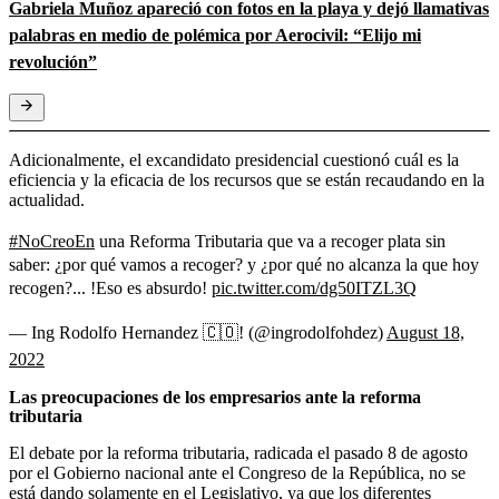
Gabriela Muñoz apareció con fotos en la playa y dejó llamativas
palabras en medio de polémica por Aerocivil: “Elijo mi
revolución”
Adicionalmente, el excandidato presidencial cuestionó cuál es la
eficiencia y la eficacia de los recursos que se están recaudando en la
actualidad.
#NoCreoEn
una Reforma Tributaria que va a recoger plata sin
saber: ¿por qué vamos a recoger? y ¿por qué no alcanza la que hoy
recogen?... !Eso es absurdo!
pic.twitter.com/dg50ITZL3Q
— Ing Rodolfo Hernandez 🇨🇴! (@ingrodolfohdez)
August 18,
2022
Las preocupaciones de los empresarios ante la reforma
tributaria
El debate por la reforma tributaria, radicada el pasado 8 de agosto
por el Gobierno nacional ante el Congreso de la República, no se
está dando solamente en el Legislativo, ya que los diferentes