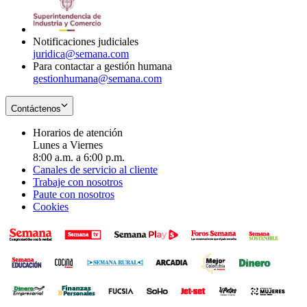
window
new
window
Notificaciones judiciales
juridica@semana.com
Para contactar a gestión humana
gestionhumana@semana.com
Contáctenos
Horarios de atención
Lunes a Viernes
8:00 a.m. a 6:00 p.m.
Canales de servicio al cliente
Trabaje con nosotros
Paute con nosotros
Cookies