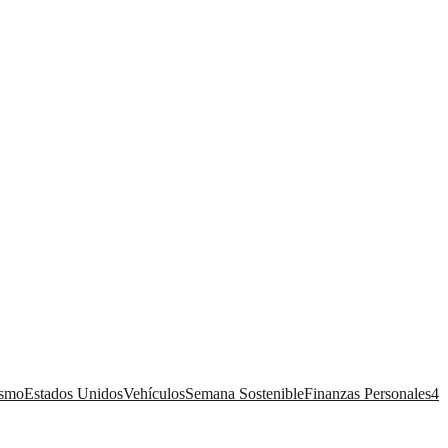
ismo
Estados Unidos
Vehículos
Semana Sostenible
Finanzas Personales
4