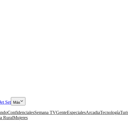
Jet Set
Más
ndo
Confidenciales
Semana TV
Gente
Especiales
Arcadia
Tecnología
Tur
a Rural
Mujeres