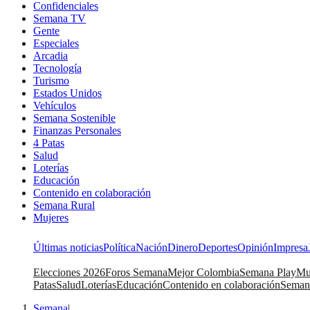
Confidenciales
Semana TV
Gente
Especiales
Arcadia
Tecnología
Turismo
Estados Unidos
Vehículos
Semana Sostenible
Finanzas Personales
4 Patas
Salud
Loterías
Educación
Contenido en colaboración
Semana Rural
Mujeres
Últimas noticias
Política
Nación
Dinero
Deportes
Opinión
Impresa
Elecciones 2026
Foros Semana
Mejor Colombia
Semana Play
Mu
Patas
Salud
Loterías
Educación
Contenido en colaboración
Seman
Semana
|