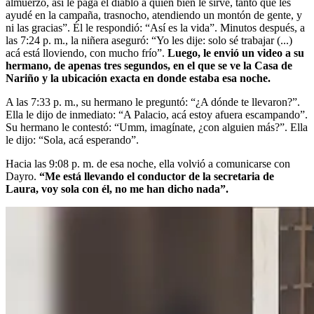
almuerzo, así le paga el diablo a quien bien le sirve, tanto que les
ayudé en la campaña, trasnocho, atendiendo un montón de gente, y
ni las gracias”. Él le respondió: “Así es la vida”. Minutos después, a
las 7:24 p. m., la niñera aseguró: “Yo les dije: solo sé trabajar (...)
acá está lloviendo, con mucho frío”.
Luego, le envió un video a su
hermano, de apenas tres segundos, en el que se ve la Casa de
Nariño y la ubicación exacta en donde estaba esa noche.
A las 7:33 p. m., su hermano le preguntó: “¿A dónde te llevaron?”.
Ella le dijo de inmediato: “A Palacio, acá estoy afuera escampando”.
Su hermano le contestó: “Umm, imagínate, ¿con alguien más?”. Ella
le dijo: “Sola, acá esperando”.
Hacia las 9:08 p. m. de esa noche, ella volvió a comunicarse con
Dayro.
“Me está llevando el conductor de la secretaria de
Laura, voy sola con él, no me han dicho nada”.