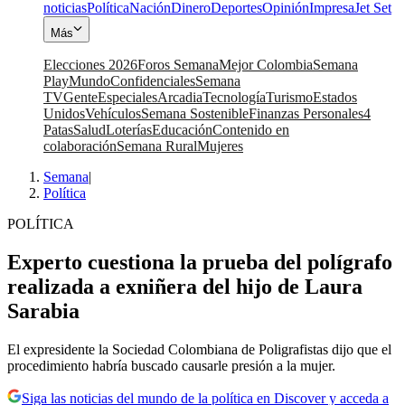
noticias
Política
Nación
Dinero
Deportes
Opinión
Impresa
Jet Set
Más
Elecciones 2026
Foros Semana
Mejor Colombia
Semana
Play
Mundo
Confidenciales
Semana
TV
Gente
Especiales
Arcadia
Tecnología
Turismo
Estados
Unidos
Vehículos
Semana Sostenible
Finanzas Personales
4
Patas
Salud
Loterías
Educación
Contenido en
colaboración
Semana Rural
Mujeres
Semana
|
Política
POLÍTICA
Experto cuestiona la prueba del polígrafo
realizada a exniñera del hijo de Laura
Sarabia
El expresidente la Sociedad Colombiana de Poligrafistas dijo que el
procedimiento habría buscado causarle presión a la mujer.
Siga las noticias del mundo de la política en Discover y acceda a