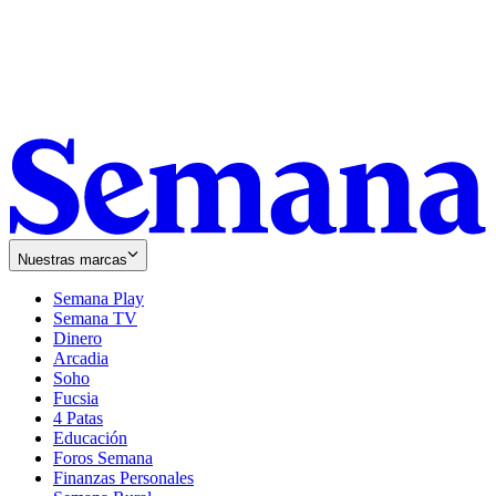
Nuestras marcas
Semana Play
Semana TV
Dinero
Arcadia
Soho
Opens
Fucsia
in
Opens
4 Patas
new
in
Educación
window
new
Foros Semana
window
Finanzas Personales