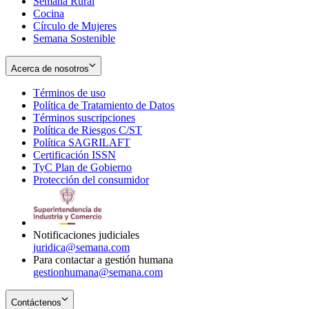
Semana Rural
Cocina
Círculo de Mujeres
Semana Sostenible
Acerca de nosotros
Términos de uso
Opens
Política de Tratamiento de Datos
in
Opens
Términos suscripciones
new
Opens
in
Política de Riesgos C/ST
window
in
Opens
new
Política SAGRILAFT
Opens
new
in
window
Certificación ISSN
Opens
in
window
new
TyC Plan de Gobierno
in
new
Opens
window
Protección del consumidor
new
window
in
Opens
window
new
in
window
new
window
Notificaciones judiciales
juridica@semana.com
Para contactar a gestión humana
gestionhumana@semana.com
Contáctenos