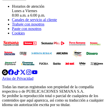
Horarios de atención
Lunes a Viernes
8:00 a.m. a 6:00 p.m.
Canales de servicio al cliente
Trabaje con nosotros
Paute con nosotros
Cookies
Opens
Opens
Opens
Opens
Opens
in
in
in
in
in
Aviso de Privacidad
Opens
new
new
new
new
new
in
window
window
window
window
window
Todas las marcas registradas son propiedad de la compañía
new
respectiva o de PUBLICACIONES SEMANA S.A.
window
Se prohíbe la reproducción total o parcial de cualquiera de los
contenidos que aquí aparezca, así como su traducción a cualquier
idioma sin autorización escrita por su titular.