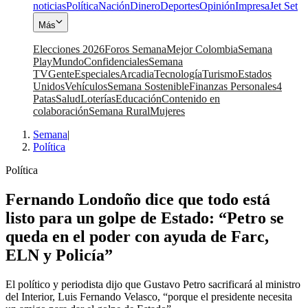
noticias
Política
Nación
Dinero
Deportes
Opinión
Impresa
Jet Set
Más
Elecciones 2026
Foros Semana
Mejor Colombia
Semana
Play
Mundo
Confidenciales
Semana
TV
Gente
Especiales
Arcadia
Tecnología
Turismo
Estados
Unidos
Vehículos
Semana Sostenible
Finanzas Personales
4
Patas
Salud
Loterías
Educación
Contenido en
colaboración
Semana Rural
Mujeres
Semana
|
Política
Política
Fernando Londoño dice que todo está
listo para un golpe de Estado: “Petro se
queda en el poder con ayuda de Farc,
ELN y Policía”
El político y periodista dijo que Gustavo Petro sacrificará al ministro
del Interior, Luis Fernando Velasco, “porque el presidente necesita