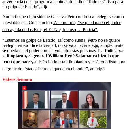
advertencia en su programa habitual de radio: “Todo está listo para
un golpe de Estado”, dijo.
Anunció que el presidente Gustavo Petro no busca reelegirse como
lo establece la Constitución.
Al contrario, “se quedará en el poder
con ayuda de las Farc, el ELN e, incluso, la Policía”.
“Estamos en golpe de Estado, así como suena, Petro no se quiere
reelegir, en eso dice la verdad, no se va a hacer elegir, simplemente
se queda en el poder con la ayuda de estas personas.
La Policía ya
la limpiaron, el general William René Salamanca hizo lo que
tenía que hacer,
al Ejército lo están limpiando y está todo listo para
el golpe de Estado. Petro se queda en el poder”
, anticipó.
Videos Semana