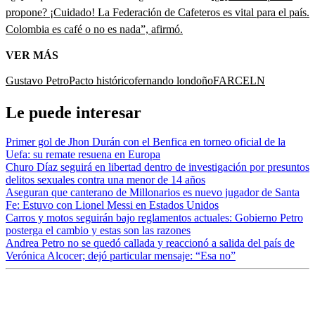
propone? ¡Cuidado! La Federación de Cafeteros es vital para el país.
Colombia es café o no es nada”, afirmó.
VER MÁS
Gustavo Petro
Pacto histórico
fernando londoño
FARC
ELN
Le puede interesar
Primer gol de Jhon Durán con el Benfica en torneo oficial de la
Uefa: su remate resuena en Europa
Churo Díaz seguirá en libertad dentro de investigación por presuntos
delitos sexuales contra una menor de 14 años
Aseguran que canterano de Millonarios es nuevo jugador de Santa
Fe: Estuvo con Lionel Messi en Estados Unidos
Carros y motos seguirán bajo reglamentos actuales: Gobierno Petro
posterga el cambio y estas son las razones
Andrea Petro no se quedó callada y reaccionó a salida del país de
Verónica Alcocer; dejó particular mensaje: “Esa no”