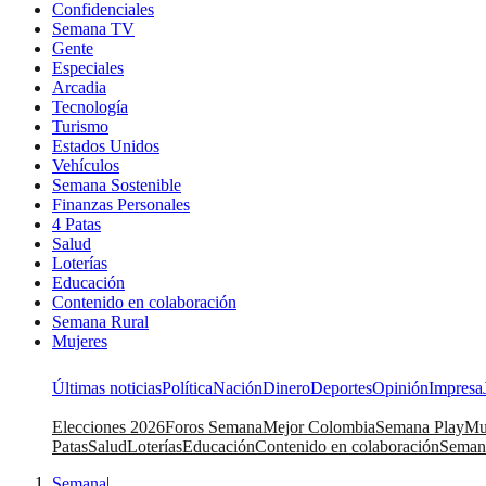
Confidenciales
Semana TV
Gente
Especiales
Arcadia
Tecnología
Turismo
Estados Unidos
Vehículos
Semana Sostenible
Finanzas Personales
4 Patas
Salud
Loterías
Educación
Contenido en colaboración
Semana Rural
Mujeres
Últimas noticias
Política
Nación
Dinero
Deportes
Opinión
Impresa
Elecciones 2026
Foros Semana
Mejor Colombia
Semana Play
Mu
Patas
Salud
Loterías
Educación
Contenido en colaboración
Seman
Semana
|