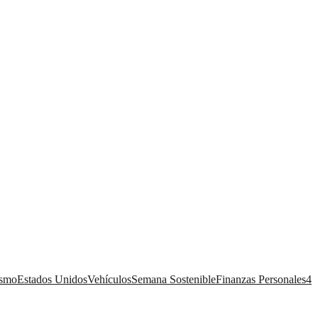
ismo
Estados Unidos
Vehículos
Semana Sostenible
Finanzas Personales
4