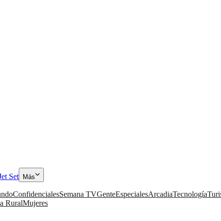
Jet Set
Más
ndo
Confidenciales
Semana TV
Gente
Especiales
Arcadia
Tecnología
Tur
a Rural
Mujeres