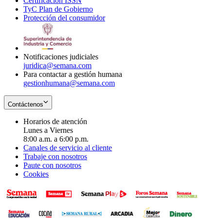
Certificación ISSN
Opens
in
window
new
TyC Plan de Gobierno
in
new
Opens
window
Protección del consumidor
new
window
in
Opens
window
new
in
window
new
window
Notificaciones judiciales
juridica@semana.com
Para contactar a gestión humana
gestionhumana@semana.com
Contáctenos
Horarios de atención
Lunes a Viernes
8:00 a.m. a 6:00 p.m.
Canales de servicio al cliente
Trabaje con nosotros
Paute con nosotros
Cookies