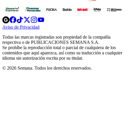
Opens
Opens
Opens
Opens
Opens
in
in
in
in
in
Aviso de Privacidad
Opens
new
new
new
new
new
in
window
window
window
window
window
Todas las marcas registradas son propiedad de la compañía
new
respectiva o de PUBLICACIONES SEMANA S.A.
window
Se prohíbe la reproducción total o parcial de cualquiera de los
contenidos que aquí aparezca, así como su traducción a cualquier
idioma sin autorización escrita por su titular.
© 2026 Semana. Todos los derechos reservados.