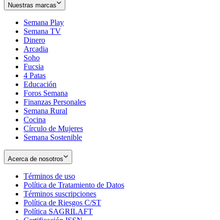
Nuestras marcas
Semana Play
Semana TV
Dinero
Arcadia
Soho
Opens
Fucsia
in
Opens
4 Patas
new
in
Educación
window
new
Foros Semana
window
Finanzas Personales
Semana Rural
Cocina
Círculo de Mujeres
Semana Sostenible
Acerca de nosotros
Términos de uso
Opens
Política de Tratamiento de Datos
in
Opens
Términos suscripciones
new
Opens
in
Política de Riesgos C/ST
window
in
Opens
new
Política SAGRILAFT
Opens
new
in
window