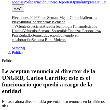
noticias
Política
Nación
Dinero
Deportes
Opinión
Impresa
Jet Set
Más
Elecciones 2026
Foros Semana
Mejor Colombia
Semana
Play
Mundo
Confidenciales
Semana
TV
Gente
Especiales
Arcadia
Tecnología
Turismo
Estados
Unidos
Vehículos
Semana Sostenible
Finanzas Personales
4
Patas
Salud
Loterías
Educación
Contenido en
colaboración
Semana Rural
Mujeres
Semana
|
Política
Política
Le aceptan renuncia al director de la
UNGRD, Carlos Carrillo; este es el
funcionario que quedó a cargo de la
entidad
El hasta ahora director había presentado su renuncia en los últimos
días.