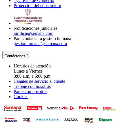
TyC Plan de Gobierno
in
new
Opens
window
Protección del consumidor
new
window
in
Opens
window
new
in
window
new
window
Notificaciones judiciales
juridica@semana.com
Para contactar a gestión humana
gestionhumana@semana.com
Contáctenos
Horarios de atención
Lunes a Viernes
8:00 a.m. a 6:00 p.m.
Canales de servicio al cliente
Trabaje con nosotros
Paute con nosotros
Cookies