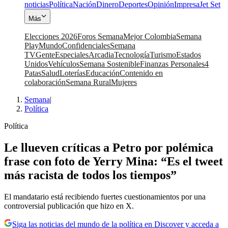
noticias
Política
Nación
Dinero
Deportes
Opinión
Impresa
Jet Set
Más
Elecciones 2026
Foros Semana
Mejor Colombia
Semana
Play
Mundo
Confidenciales
Semana
TV
Gente
Especiales
Arcadia
Tecnología
Turismo
Estados
Unidos
Vehículos
Semana Sostenible
Finanzas Personales
4
Patas
Salud
Loterías
Educación
Contenido en
colaboración
Semana Rural
Mujeres
Semana
|
Política
Política
Le llueven críticas a Petro por polémica
frase con foto de Yerry Mina: “Es el tweet
más racista de todos los tiempos”
El mandatario está recibiendo fuertes cuestionamientos por una
controversial publicación que hizo en X.
Siga las noticias del mundo de la política en Discover y acceda a