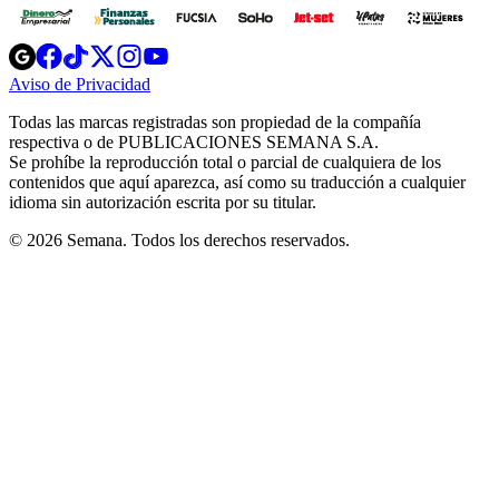
Opens
Opens
Opens
Opens
Opens
in
in
in
in
in
Aviso de Privacidad
Opens
new
new
new
new
new
in
window
window
window
window
window
Todas las marcas registradas son propiedad de la compañía
new
respectiva o de PUBLICACIONES SEMANA S.A.
window
Se prohíbe la reproducción total o parcial de cualquiera de los
contenidos que aquí aparezca, así como su traducción a cualquier
idioma sin autorización escrita por su titular.
© 2026 Semana. Todos los derechos reservados.