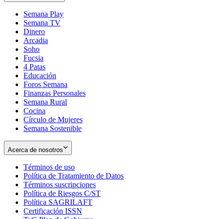
Semana Play
Semana TV
Dinero
Arcadia
Soho
Opens
Fucsia
in
Opens
4 Patas
new
in
Educación
window
new
Foros Semana
window
Finanzas Personales
Semana Rural
Cocina
Círculo de Mujeres
Semana Sostenible
Acerca de nosotros
Términos de uso
Opens
Política de Tratamiento de Datos
in
Opens
Términos suscripciones
new
Opens
in
Política de Riesgos C/ST
window
in
Opens
new
Política SAGRILAFT
Opens
new
in
window
Certificación ISSN
Opens
in
window
new