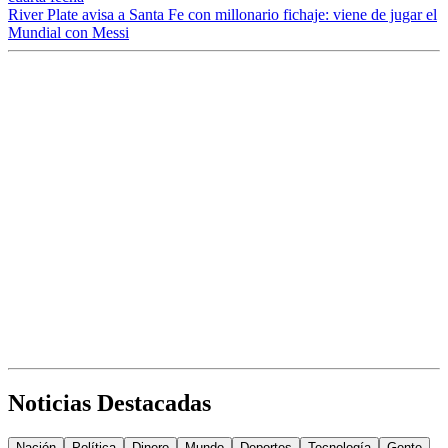
River Plate avisa a Santa Fe con millonario fichaje: viene de jugar el
Mundial con Messi
Noticias Destacadas
Nación
Política
Dinero
Mundo
Deportes
Tecnología
Gente