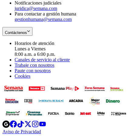
Notificaciones judiciales
juridica@semana.com
Para contactar a gestión humana
gestionhumana@semana.com
Contáctenos
Horarios de atención
Lunes a Viernes
8:00 a.m. a 6:00 p.m.
Canales de servicio al cliente
Trabaje con nosotros
Paute con nosotros
Cookies
Opens
Opens
Opens
Opens
Opens
in
in
in
in
in
Aviso de Privacidad
Opens
new
new
new
new
new