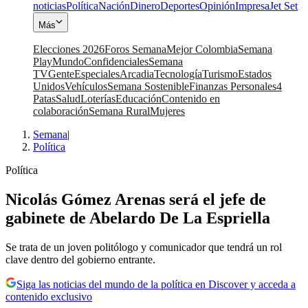
noticias
Política
Nación
Dinero
Deportes
Opinión
Impresa
Jet Set
Más
Elecciones 2026
Foros Semana
Mejor Colombia
Semana
Play
Mundo
Confidenciales
Semana
TV
Gente
Especiales
Arcadia
Tecnología
Turismo
Estados
Unidos
Vehículos
Semana Sostenible
Finanzas Personales
4
Patas
Salud
Loterías
Educación
Contenido en
colaboración
Semana Rural
Mujeres
Semana
|
Política
Política
Nicolás Gómez Arenas será el jefe de
gabinete de Abelardo De La Espriella
Se trata de un joven politólogo y comunicador que tendrá un rol
clave dentro del gobierno entrante.
Siga las noticias del mundo de la política en Discover y acceda a
contenido exclusivo