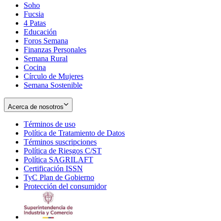
Soho
Opens
Fucsia
in
Opens
4 Patas
new
in
Educación
window
new
Foros Semana
window
Finanzas Personales
Semana Rural
Cocina
Círculo de Mujeres
Semana Sostenible
Acerca de nosotros
Términos de uso
Opens
Política de Tratamiento de Datos
in
Opens
Términos suscripciones
new
Opens
in
Política de Riesgos C/ST
window
in
Opens
new
Política SAGRILAFT
Opens
new
in
window
Certificación ISSN
Opens
in
window
new
TyC Plan de Gobierno
in
new
Opens
window
Protección del consumidor
new
window
in
Opens
window
new
in
window
new
window