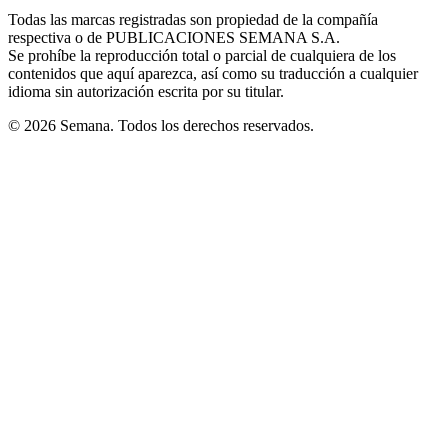
in
window
window
window
window
window
Todas las marcas registradas son propiedad de la compañía
new
respectiva o de PUBLICACIONES SEMANA S.A.
window
Se prohíbe la reproducción total o parcial de cualquiera de los
contenidos que aquí aparezca, así como su traducción a cualquier
idioma sin autorización escrita por su titular.
© 2026 Semana. Todos los derechos reservados.