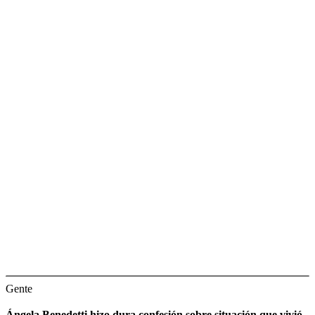
Gente
Ángela Benedetti hizo dura confesión sobre situación que vivió