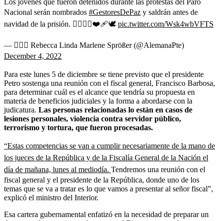
Los jóvenes que fueron detenidos durante las protestas del Paro
Nacional serán nombrados
#GestoresDePaz
y saldrán antes de
navidad de la prisión. ✊🏽💛💙❤️‍🩹🕊
pic.twitter.com/Wsk4wbVFTS
— ❤️‍🔥🏹 Rebecca Linda Marlene Sprößer (@AlemanaPte)
December 4, 2022
Para este lunes 5 de diciembre se tiene previsto que el presidente
Petro sostenga una reunión con el fiscal general, Francisco Barbosa,
para determinar cuál es el alcance que tendría su propuesta en
materia de beneficios judiciales y la forma a abordarse con la
judicatura.
Las personas relacionadas lo están
en casos de
lesiones personales, violencia contra servidor público,
terrorismo y tortura, que fueron procesadas.
“Estas competencias se van a cumplir necesariamente de la mano de
los jueces de la República y de la Fiscalía General de la Nación el
día de mañana, lunes al mediodía.
Tendremos una reunión con el
fiscal general y el presidente de la República, donde uno de los
temas que se va a tratar es lo que vamos a presentar al señor fiscal”,
explicó el ministro del Interior.
Esa cartera gubernamental enfatizó en la necesidad de preparar un