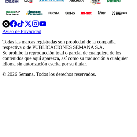
Opens
Opens
Opens
Opens
Opens
in
in
in
in
in
Aviso de Privacidad
Opens
new
new
new
new
new
in
window
window
window
window
window
Todas las marcas registradas son propiedad de la compañía
new
respectiva o de PUBLICACIONES SEMANA S.A.
window
Se prohíbe la reproducción total o parcial de cualquiera de los
contenidos que aquí aparezca, así como su traducción a cualquier
idioma sin autorización escrita por su titular.
© 2026 Semana. Todos los derechos reservados.