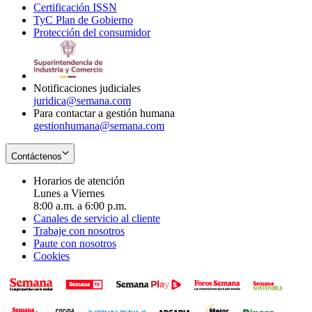
Certificación ISSN
Opens
in
window
new
TyC Plan de Gobierno
in
new
Opens
window
Protección del consumidor
new
window
in
Opens
window
new
in
window
new
window
Notificaciones judiciales
juridica@semana.com
Para contactar a gestión humana
gestionhumana@semana.com
Contáctenos
Horarios de atención
Lunes a Viernes
8:00 a.m. a 6:00 p.m.
Canales de servicio al cliente
Trabaje con nosotros
Paute con nosotros
Cookies