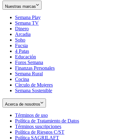
Nuestras marcas
Semana Play
Semana TV
Dinero
Arcadia
Soho
Opens
Fucsia
in
Opens
4 Patas
new
in
Educación
window
new
Foros Semana
window
Finanzas Personales
Semana Rural
Cocina
Círculo de Mujeres
Semana Sostenible
Acerca de nosotros
Términos de uso
Opens
Política de Tratamiento de Datos
in
Opens
Términos suscripciones
new
Opens
in
Política de Riesgos C/ST
window
in
Opens
new
Política SAGRILAFT
Opens
new
in
window