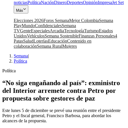
noticias
Política
Nación
Dinero
Deportes
Opinión
Impresa
Jet Set
Más
Elecciones 2026
Foros Semana
Mejor Colombia
Semana
Play
Mundo
Confidenciales
Semana
TV
Gente
Especiales
Arcadia
Tecnología
Turismo
Estados
Unidos
Vehículos
Semana Sostenible
Finanzas Personales
4
Patas
Salud
Loterías
Educación
Contenido en
colaboración
Semana Rural
Mujeres
Semana
|
Política
Política
“No siga engañando al país”: exministro
del Interior arremete contra Petro por
propuesta sobre gestores de paz
Este lunes 5 de diciembre se prevé una reunión entre el presidente
Petro y el fiscal general, Francisco Barbosa, para abordar los
alcances de la propuesta.