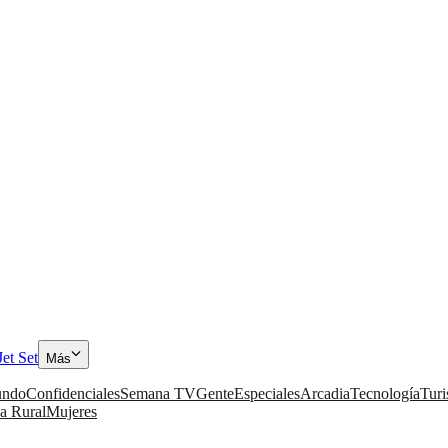
Jet Set
Más
ndo
Confidenciales
Semana TV
Gente
Especiales
Arcadia
Tecnología
Tur
a Rural
Mujeres