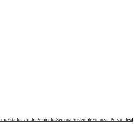
ismo
Estados Unidos
Vehículos
Semana Sostenible
Finanzas Personales
4