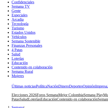
Confidenciales
Semana TV
Gente
Especiales
Arcadia
Tecnología
Turismo
Estados Unidos
Vehículos
Semana Sostenible
Finanzas Personales
4 Patas
Salud
Loterías
Educación
Contenido en colaboración
Semana Rural
Mujeres
Últimas noticias
Política
Nación
Dinero
Deportes
Opinión
Impresa
Elecciones 2026
Foros Semana
Mejor Colombia
Semana Play
Mu
Patas
Salud
Loterías
Educación
Contenido en colaboración
Seman
Semana
|