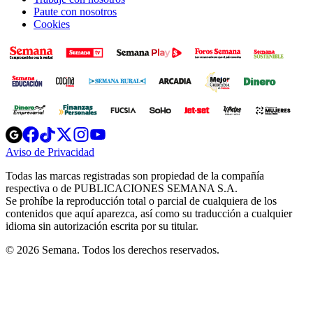
Paute con nosotros
Cookies
Opens
Opens
Opens
Opens
Opens
in
in
in
in
in
Aviso de Privacidad
Opens
new
new
new
new
new
in
window
window
window
window
window
Todas las marcas registradas son propiedad de la compañía
new
respectiva o de PUBLICACIONES SEMANA S.A.
window
Se prohíbe la reproducción total o parcial de cualquiera de los
contenidos que aquí aparezca, así como su traducción a cualquier
idioma sin autorización escrita por su titular.
© 2026 Semana. Todos los derechos reservados.