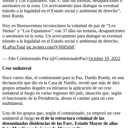
Shotas y Los Espartanos: van 37 días sin torturas, desapariciones o
asesinatos en la zona. Un acercamiento para dialogar su eventual
tránsito a la legalidad en el Estado social y ambiental de derecho”,
trinó Rueda.
Hoy en Buenaventura reconocimos la voluntad de paz de “Los
Shotas” y “Los Espartanos”: van 37 días sin torturas, desapariciones
o asesinatos en la zona. Un acercamiento para dialogar su eventual
tránsito a la legalidad en el Estado social y ambiental de derecho.
#LaPazTotal
pic.twitter.com/iVH0l5dijF
— Alto Comisionado Paz (@ComisionadoPaz)
October 19, 2022
Cese unilateral
Hace varios días, el comisionado para la Paz, Danilo Rueda, en una
declaración que dio en la Casa de Nariño, reveló que más de diez
grupos armados ilegales ya iniciaron la aplicación de un cese
unilateral al fuego en varias regiones del país, situación que, según
el funcionario de la Presidencia, abona el camino para un cese
multilateral.
Uno de los grupos que, según el comisionado, ya empezó un cese
unilateral al fuego
es el de la estructura criminal de las
denominadas disidencias de las Farc, Estado Mayor de alias