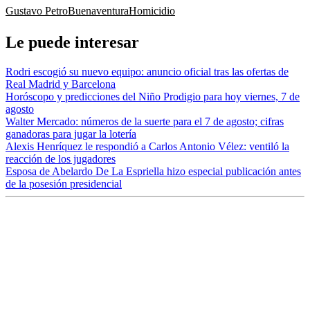
Gustavo Petro
Buenaventura
Homicidio
Le puede interesar
Rodri escogió su nuevo equipo: anuncio oficial tras las ofertas de
Real Madrid y Barcelona
Horóscopo y predicciones del Niño Prodigio para hoy viernes, 7 de
agosto
Walter Mercado: números de la suerte para el 7 de agosto; cifras
ganadoras para jugar la lotería
Alexis Henríquez le respondió a Carlos Antonio Vélez: ventiló la
reacción de los jugadores
Esposa de Abelardo De La Espriella hizo especial publicación antes
de la posesión presidencial