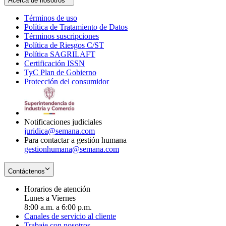
Acerca de nosotros
Términos de uso
Opens
Política de Tratamiento de Datos
in
Opens
Términos suscripciones
new
Opens
in
Política de Riesgos C/ST
window
in
Opens
new
Política SAGRILAFT
Opens
new
in
window
Certificación ISSN
Opens
in
window
new
TyC Plan de Gobierno
in
new
Opens
window
Protección del consumidor
new
window
in
Opens
window
new
in
window
new
window
Notificaciones judiciales
juridica@semana.com
Para contactar a gestión humana
gestionhumana@semana.com
Contáctenos
Horarios de atención
Lunes a Viernes
8:00 a.m. a 6:00 p.m.
Canales de servicio al cliente
Trabaje con nosotros