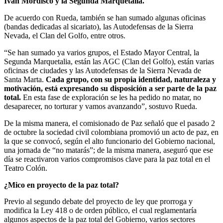
Iván Mordisco y la Segunda Marquetalia.
De acuerdo con Rueda, también se han sumado algunas oficinas
(bandas dedicadas al sicariato), las Autodefensas de la Sierra
Nevada, el Clan del Golfo, entre otros.
“Se han sumado ya varios grupos, el Estado Mayor Central, la
Segunda Marquetalia, están las AGC (Clan del Golfo), están varias
oficinas de ciudades y las Autodefensas de la Sierra Nevada de
Santa Marta.
Cada grupo, con su propia identidad, naturaleza y
motivación, está expresando su disposición a ser parte de la paz
total.
En esta fase de exploración se les ha pedido no matar, no
desaparecer, no torturar y vamos avanzando”, sostuvo Rueda.
De la misma manera, el comisionado de Paz señaló que el pasado 2
de octubre la sociedad civil colombiana promovió un acto de paz, en
la que se convocó, según el alto funcionario del Gobierno nacional,
una jornada de “no matarás”; de la misma manera, aseguró que ese
día se reactivaron varios compromisos clave para la paz total en el
Teatro Colón.
¿Mico en proyecto de la paz total?
Previo al segundo debate del proyecto de ley que prorroga y
modifica la Ley 418 o de orden público, el cual reglamentaría
algunos aspectos de la paz total del Gobierno, varios sectores