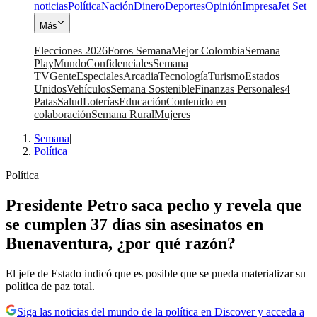
noticias
Política
Nación
Dinero
Deportes
Opinión
Impresa
Jet Set
Más
Elecciones 2026
Foros Semana
Mejor Colombia
Semana
Play
Mundo
Confidenciales
Semana
TV
Gente
Especiales
Arcadia
Tecnología
Turismo
Estados
Unidos
Vehículos
Semana Sostenible
Finanzas Personales
4
Patas
Salud
Loterías
Educación
Contenido en
colaboración
Semana Rural
Mujeres
Semana
|
Política
Política
Presidente Petro saca pecho y revela que
se cumplen 37 días sin asesinatos en
Buenaventura, ¿por qué razón?
El jefe de Estado indicó que es posible que se pueda materializar su
política de paz total.
Siga las noticias del mundo de la política en Discover y acceda a