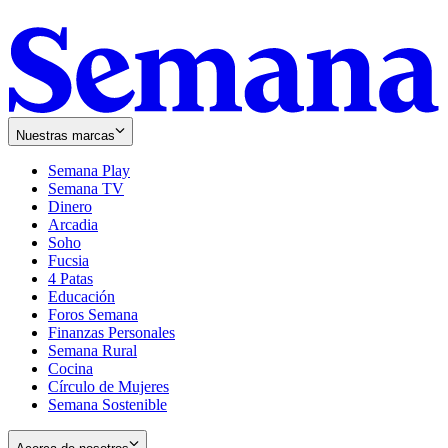
Nuestras marcas
Semana Play
Semana TV
Dinero
Arcadia
Soho
Opens
Fucsia
in
Opens
4 Patas
new
in
Educación
window
new
Foros Semana
window
Finanzas Personales
Semana Rural
Cocina
Círculo de Mujeres
Semana Sostenible