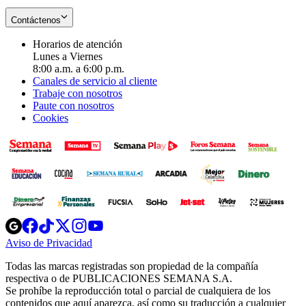
Contáctenos
Horarios de atención
Lunes a Viernes
8:00 a.m. a 6:00 p.m.
Canales de servicio al cliente
Trabaje con nosotros
Paute con nosotros
Cookies
Opens
Opens
Opens
Opens
Opens
in
in
in
in
in
Aviso de Privacidad
Opens
new
new
new
new
new
in
window
window
window
window
window
Todas las marcas registradas son propiedad de la compañía
new
respectiva o de PUBLICACIONES SEMANA S.A.
window
Se prohíbe la reproducción total o parcial de cualquiera de los
contenidos que aquí aparezca, así como su traducción a cualquier