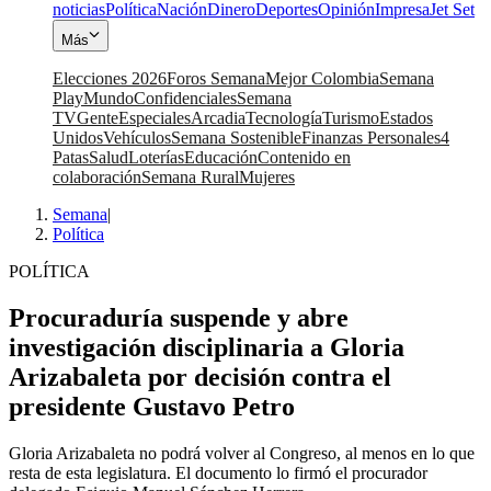
noticias
Política
Nación
Dinero
Deportes
Opinión
Impresa
Jet Set
Más
Elecciones 2026
Foros Semana
Mejor Colombia
Semana
Play
Mundo
Confidenciales
Semana
TV
Gente
Especiales
Arcadia
Tecnología
Turismo
Estados
Unidos
Vehículos
Semana Sostenible
Finanzas Personales
4
Patas
Salud
Loterías
Educación
Contenido en
colaboración
Semana Rural
Mujeres
Semana
|
Política
POLÍTICA
Procuraduría suspende y abre
investigación disciplinaria a Gloria
Arizabaleta por decisión contra el
presidente Gustavo Petro
Gloria Arizabaleta no podrá volver al Congreso, al menos en lo que
resta de esta legislatura. El documento lo firmó el procurador