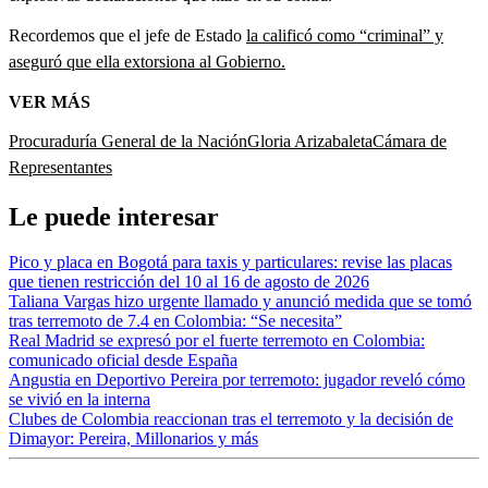
Recordemos que el jefe de Estado
la calificó como “criminal” y
aseguró que ella extorsiona al Gobierno.
VER MÁS
Procuraduría General de la Nación
Gloria Arizabaleta
Cámara de
Representantes
Le puede interesar
Pico y placa en Bogotá para taxis y particulares: revise las placas
que tienen restricción del 10 al 16 de agosto de 2026
Taliana Vargas hizo urgente llamado y anunció medida que se tomó
tras terremoto de 7.4 en Colombia: “Se necesita”
Real Madrid se expresó por el fuerte terremoto en Colombia:
comunicado oficial desde España
Angustia en Deportivo Pereira por terremoto: jugador reveló cómo
se vivió en la interna
Clubes de Colombia reaccionan tras el terremoto y la decisión de
Dimayor: Pereira, Millonarios y más