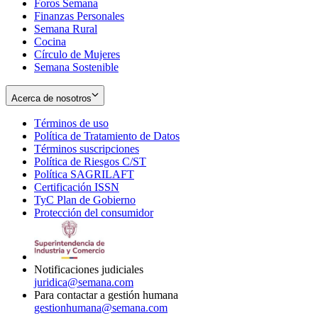
Foros Semana
window
Finanzas Personales
Semana Rural
Cocina
Círculo de Mujeres
Semana Sostenible
Acerca de nosotros
Términos de uso
Opens
Política de Tratamiento de Datos
in
Opens
Términos suscripciones
new
Opens
in
Política de Riesgos C/ST
window
in
Opens
new
Política SAGRILAFT
Opens
new
in
window
Certificación ISSN
Opens
in
window
new
TyC Plan de Gobierno
in
new
Opens
window
Protección del consumidor
new
window
in
Opens
window
new
in
window
new
window
Notificaciones judiciales
juridica@semana.com
Para contactar a gestión humana
gestionhumana@semana.com