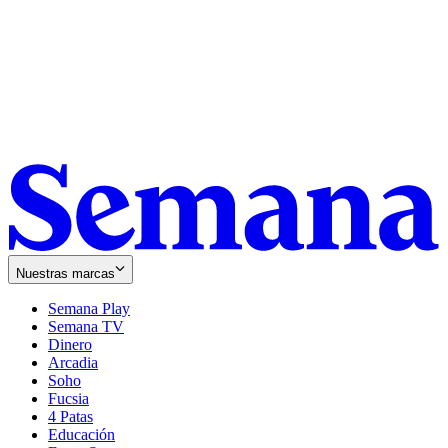
Nuestras marcas
Semana Play
Semana TV
Dinero
Arcadia
Soho
Opens
Fucsia
in
Opens
4 Patas
new
in
Educación
window
new