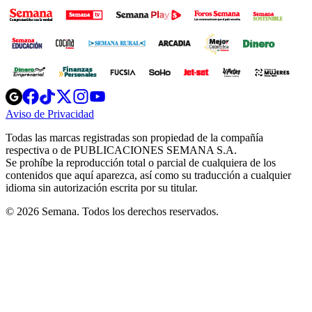
Opens
Opens
Opens
Opens
Opens
in
in
in
in
in
Aviso de Privacidad
Opens
new
new
new
new
new
in
window
window
window
window
window
Todas las marcas registradas son propiedad de la compañía
new
respectiva o de PUBLICACIONES SEMANA S.A.
window
Se prohíbe la reproducción total o parcial de cualquiera de los
contenidos que aquí aparezca, así como su traducción a cualquier
idioma sin autorización escrita por su titular.
© 2026 Semana. Todos los derechos reservados.