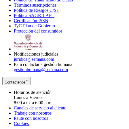
Términos suscripciones
new
Opens
in
Política de Riesgos C/ST
window
in
Opens
new
Política SAGRILAFT
Opens
new
in
window
Certificación ISSN
Opens
in
window
new
TyC Plan de Gobierno
in
new
Opens
window
Protección del consumidor
new
window
in
Opens
window
new
in
window
new
window
Notificaciones judiciales
juridica@semana.com
Para contactar a gestión humana
gestionhumana@semana.com
Contáctenos
Horarios de atención
Lunes a Viernes
8:00 a.m. a 6:00 p.m.
Canales de servicio al cliente
Trabaje con nosotros
Paute con nosotros
Cookies