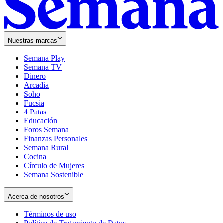
Nuestras marcas
Semana Play
Semana TV
Dinero
Arcadia
Soho
Opens
Fucsia
in
Opens
4 Patas
new
in
Educación
window
new
Foros Semana
window
Finanzas Personales
Semana Rural
Cocina
Círculo de Mujeres
Semana Sostenible
Acerca de nosotros
Términos de uso
Opens
Política de Tratamiento de Datos
in
Opens