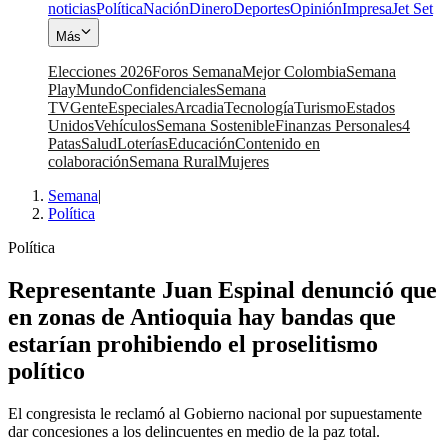
noticias
Política
Nación
Dinero
Deportes
Opinión
Impresa
Jet Set
Más
Elecciones 2026
Foros Semana
Mejor Colombia
Semana
Play
Mundo
Confidenciales
Semana
TV
Gente
Especiales
Arcadia
Tecnología
Turismo
Estados
Unidos
Vehículos
Semana Sostenible
Finanzas Personales
4
Patas
Salud
Loterías
Educación
Contenido en
colaboración
Semana Rural
Mujeres
Semana
|
Política
Política
Representante Juan Espinal denunció que
en zonas de Antioquia hay bandas que
estarían prohibiendo el proselitismo
político
El congresista le reclamó al Gobierno nacional por supuestamente
dar concesiones a los delincuentes en medio de la paz total.