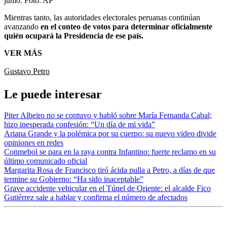
junio.
Foto:
AP
Mientras tanto, las autoridades electorales peruanas continúan
avanzando
en el conteo de votos para determinar oficialmente
quién ocupará la Presidencia de ese país.
VER MÁS
Gustavo Petro
Le puede interesar
Piter Albeiro no se contuvo y habló sobre María Fernanda Cabal;
hizo inesperada confesión: “Un día de mi vida”
Ariana Grande y la polémica por su cuerpo: su nuevo video divide
opiniones en redes
Conmebol se para en la raya contra Infantino: fuerte reclamo en su
último comunicado oficial
Margarita Rosa de Francisco tiró ácida pulla a Petro, a días de que
termine su Gobierno: “Ha sido inaceptable”
Grave accidente vehicular en el Túnel de Oriente: el alcalde Fico
Gutiérrez sale a hablar y confirma el número de afectados