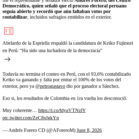
fue el representante y senador electo
Andrés Forero, del Centro
Democrático, quien señaló que el proceso electoral peruano
seguía abierto y recordó que aún faltaban votos por
contabilizar
, incluidos sufragios emitidos en el exterior.
Abelardo de la Espriella respaldó la candidatura de Keiko Fujimori
en Perú: “Ha sido una luchadora de la democracia”
Todavía no termina el conteo en Perú, con el 93,6% contabilizado
Keiko va ganando y falta por entrar el 100% de los votos del
exterior, pero ya
@petrogustavo
dio por ganador a Sánchez.
Eso si, los resultados de Colombia en 1ra vuelta los desconoció.
Muy coherente…
https://t.co/fdyaVTNzlY
pic.twitter.com/ZeC8xfgkYn
— Andrés Forero CD (@AForeroM)
June 8, 2026