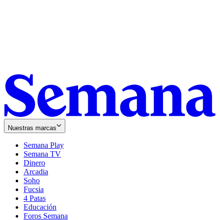
Nuestras marcas
Semana Play
Semana TV
Dinero
Arcadia
Soho
Opens
Fucsia
in
Opens
4 Patas
new
in
Educación
window
new
Foros Semana
window