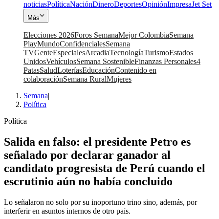
noticias
Política
Nación
Dinero
Deportes
Opinión
Impresa
Jet Set
Más
Elecciones 2026
Foros Semana
Mejor Colombia
Semana
Play
Mundo
Confidenciales
Semana
TV
Gente
Especiales
Arcadia
Tecnología
Turismo
Estados
Unidos
Vehículos
Semana Sostenible
Finanzas Personales
4
Patas
Salud
Loterías
Educación
Contenido en
colaboración
Semana Rural
Mujeres
Semana
|
Política
Política
Salida en falso: el presidente Petro es
señalado por declarar ganador al
candidato progresista de Perú cuando el
escrutinio aún no había concluido
Lo señalaron no solo por su inoportuno trino sino, además, por
interferir en asuntos internos de otro país.