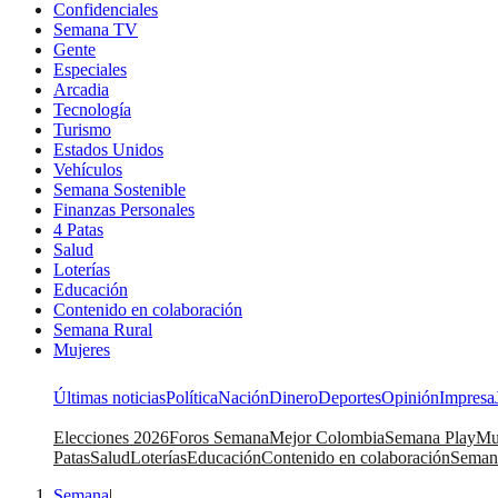
Confidenciales
Semana TV
Gente
Especiales
Arcadia
Tecnología
Turismo
Estados Unidos
Vehículos
Semana Sostenible
Finanzas Personales
4 Patas
Salud
Loterías
Educación
Contenido en colaboración
Semana Rural
Mujeres
Últimas noticias
Política
Nación
Dinero
Deportes
Opinión
Impresa
Elecciones 2026
Foros Semana
Mejor Colombia
Semana Play
Mu
Patas
Salud
Loterías
Educación
Contenido en colaboración
Seman
Semana
|