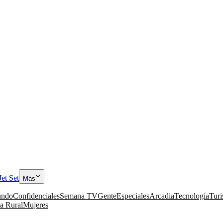
Jet Set
Más
ndo
Confidenciales
Semana TV
Gente
Especiales
Arcadia
Tecnología
Tur
a Rural
Mujeres