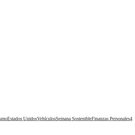
ismo
Estados Unidos
Vehículos
Semana Sostenible
Finanzas Personales
4