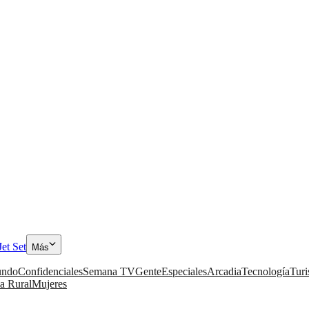
Jet Set
Más
ndo
Confidenciales
Semana TV
Gente
Especiales
Arcadia
Tecnología
Tur
a Rural
Mujeres