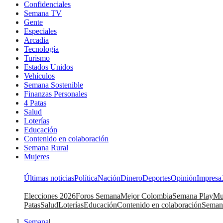
Confidenciales
Semana TV
Gente
Especiales
Arcadia
Tecnología
Turismo
Estados Unidos
Vehículos
Semana Sostenible
Finanzas Personales
4 Patas
Salud
Loterías
Educación
Contenido en colaboración
Semana Rural
Mujeres
Últimas noticias
Política
Nación
Dinero
Deportes
Opinión
Impresa
Elecciones 2026
Foros Semana
Mejor Colombia
Semana Play
Mu
Patas
Salud
Loterías
Educación
Contenido en colaboración
Seman
Semana
|