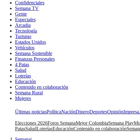
Confidenciales
Semana TV
Gente
Especiales
Arcadia
Tecnología
Turismo
Estados Unidos
Vehículos
Semana Sostenible
Finanzas Personales
4 Patas
Salud
Loterías
Educación
Contenido en colaboración
Semana Rural
Mujeres
Últimas noticias
Política
Nación
Dinero
Deportes
Opinión
Impresa
Elecciones 2026
Foros Semana
Mejor Colombia
Semana Play
Mu
Patas
Salud
Loterías
Educación
Contenido en colaboración
Seman
Semana
|