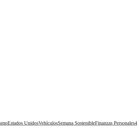
ismo
Estados Unidos
Vehículos
Semana Sostenible
Finanzas Personales
4