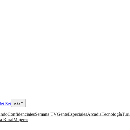
Jet Set
Más
ndo
Confidenciales
Semana TV
Gente
Especiales
Arcadia
Tecnología
Tur
a Rural
Mujeres