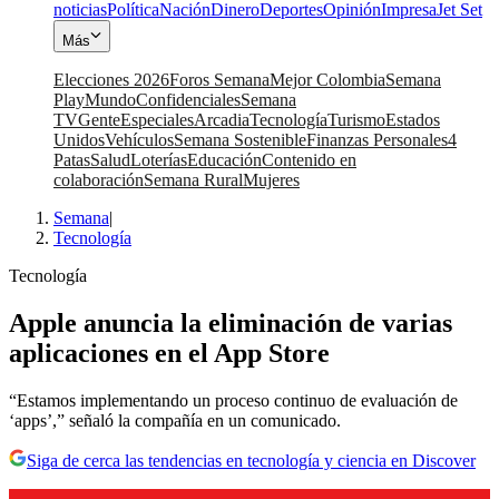
noticias
Política
Nación
Dinero
Deportes
Opinión
Impresa
Jet Set
Más
Elecciones 2026
Foros Semana
Mejor Colombia
Semana
Play
Mundo
Confidenciales
Semana
TV
Gente
Especiales
Arcadia
Tecnología
Turismo
Estados
Unidos
Vehículos
Semana Sostenible
Finanzas Personales
4
Patas
Salud
Loterías
Educación
Contenido en
colaboración
Semana Rural
Mujeres
Semana
|
Tecnología
Tecnología
Apple anuncia la eliminación de varias
aplicaciones en el App Store
“Estamos implementando un proceso continuo de evaluación de
‘apps’,” señaló la compañía en un comunicado.
Siga de cerca las tendencias en tecnología y ciencia en Discover