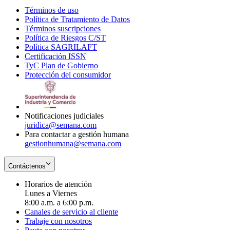
Términos de uso
Opens
Política de Tratamiento de Datos
in
Opens
Términos suscripciones
new
Opens
in
Política de Riesgos C/ST
window
in
Opens
new
Política SAGRILAFT
Opens
new
in
window
Certificación ISSN
Opens
in
window
new
TyC Plan de Gobierno
in
new
Opens
window
Protección del consumidor
new
window
in
Opens
window
new
in
window
new
window
Notificaciones judiciales
juridica@semana.com
Para contactar a gestión humana
gestionhumana@semana.com
Contáctenos
Horarios de atención
Lunes a Viernes
8:00 a.m. a 6:00 p.m.
Canales de servicio al cliente
Trabaje con nosotros