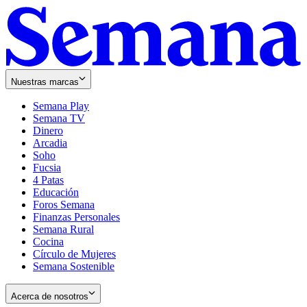
Nuestras marcas
Semana Play
Semana TV
Dinero
Arcadia
Soho
Opens
Fucsia
in
Opens
4 Patas
new
in
Educación
window
new
Foros Semana
window
Finanzas Personales
Semana Rural
Cocina
Círculo de Mujeres
Semana Sostenible
Acerca de nosotros