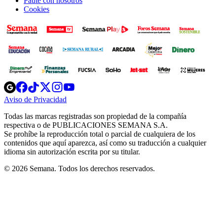
Paute con nosotros
Cookies
Opens
Opens
Opens
Opens
Opens
in
in
in
in
in
Aviso de Privacidad
Opens
new
new
new
new
new
in
window
window
window
window
window
Todas las marcas registradas son propiedad de la compañía
new
respectiva o de PUBLICACIONES SEMANA S.A.
window
Se prohíbe la reproducción total o parcial de cualquiera de los
contenidos que aquí aparezca, así como su traducción a cualquier
idioma sin autorización escrita por su titular.
© 2026 Semana. Todos los derechos reservados.