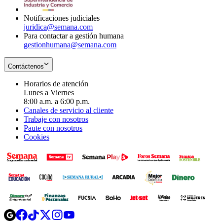
window
Notificaciones judiciales
juridica@semana.com
Para contactar a gestión humana
gestionhumana@semana.com
Contáctenos
Horarios de atención
Lunes a Viernes
8:00 a.m. a 6:00 p.m.
Canales de servicio al cliente
Trabaje con nosotros
Paute con nosotros
Cookies
Opens
Opens
Opens
Opens
Opens