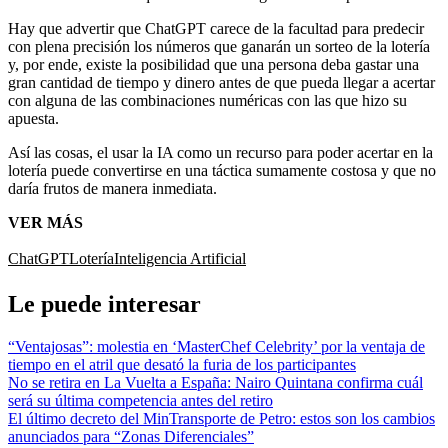
Hay que advertir que ChatGPT carece de la facultad para predecir
con plena precisión los números que ganarán un sorteo de la lotería
y, por ende, existe la posibilidad que una persona deba gastar una
gran cantidad de tiempo y dinero antes de que pueda llegar a acertar
con alguna de las combinaciones numéricas con las que hizo su
apuesta.
Así las cosas, el usar la IA como un recurso para poder acertar en la
lotería puede convertirse en una táctica sumamente costosa y que no
daría frutos de manera inmediata.
VER MÁS
ChatGPT
Lotería
Inteligencia Artificial
Le puede interesar
“Ventajosas”: molestia en ‘MasterChef Celebrity’ por la ventaja de
tiempo en el atril que desató la furia de los participantes
No se retira en La Vuelta a España: Nairo Quintana confirma cuál
será su última competencia antes del retiro
El último decreto del MinTransporte de Petro: estos son los cambios
anunciados para “Zonas Diferenciales”