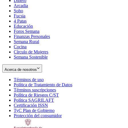
Dinero
Arcadia
Soho
Opens
Fucsia
in
Opens
4 Patas
new
in
Educación
window
new
Foros Semana
window
Finanzas Personales
Semana Rural
Cocina
Círculo de Mujeres
Semana Sostenible
Acerca de nosotros
Términos de uso
Opens
Política de Tratamiento de Datos
in
Opens
Términos suscripciones
new
Opens
in
Política de Riesgos C/ST
window
in
Opens
new
Política SAGRILAFT
Opens
new
in
window
Certificación ISSN
Opens
in
window
new
TyC Plan de Gobierno
in
new
Opens
window
Protección del consumidor
new
window
in
Opens
window
new
in
window
new