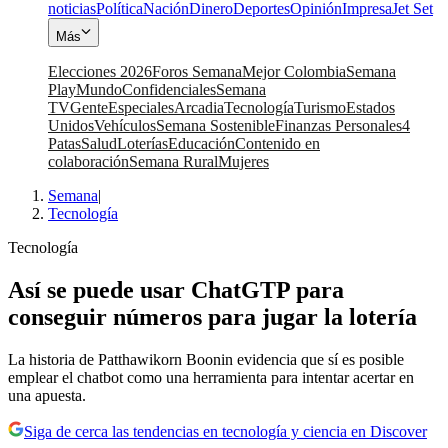
noticias
Política
Nación
Dinero
Deportes
Opinión
Impresa
Jet Set
Más
Elecciones 2026
Foros Semana
Mejor Colombia
Semana
Play
Mundo
Confidenciales
Semana
TV
Gente
Especiales
Arcadia
Tecnología
Turismo
Estados
Unidos
Vehículos
Semana Sostenible
Finanzas Personales
4
Patas
Salud
Loterías
Educación
Contenido en
colaboración
Semana Rural
Mujeres
Semana
|
Tecnología
Tecnología
Así se puede usar ChatGTP para
conseguir números para jugar la lotería
La historia de Patthawikorn Boonin evidencia que sí es posible
emplear el chatbot como una herramienta para intentar acertar en
una apuesta.
Siga de cerca las tendencias en tecnología y ciencia en Discover