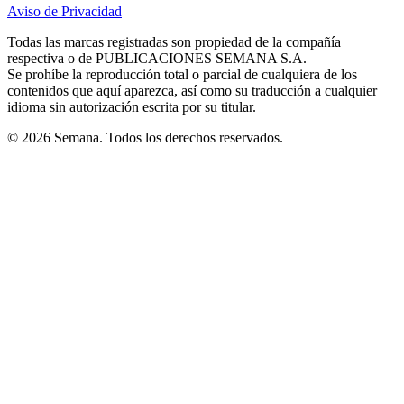
in
in
in
in
in
Aviso de Privacidad
Opens
new
new
new
new
new
in
window
window
window
window
window
Todas las marcas registradas son propiedad de la compañía
new
respectiva o de PUBLICACIONES SEMANA S.A.
window
Se prohíbe la reproducción total o parcial de cualquiera de los
contenidos que aquí aparezca, así como su traducción a cualquier
idioma sin autorización escrita por su titular.
© 2026 Semana. Todos los derechos reservados.