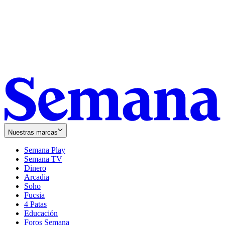
Nuestras marcas
Semana Play
Semana TV
Dinero
Arcadia
Soho
Opens
Fucsia
in
Opens
4 Patas
new
in
Educación
window
new
Foros Semana
window