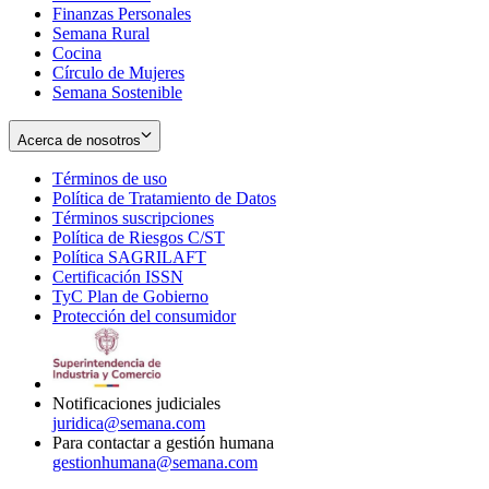
Finanzas Personales
Semana Rural
Cocina
Círculo de Mujeres
Semana Sostenible
Acerca de nosotros
Términos de uso
Opens
Política de Tratamiento de Datos
in
Opens
Términos suscripciones
new
Opens
in
Política de Riesgos C/ST
window
in
Opens
new
Política SAGRILAFT
Opens
new
in
window
Certificación ISSN
Opens
in
window
new
TyC Plan de Gobierno
in
new
Opens
window
Protección del consumidor
new
window
in
Opens
window
new
in
window
new
window
Notificaciones judiciales
juridica@semana.com
Para contactar a gestión humana
gestionhumana@semana.com