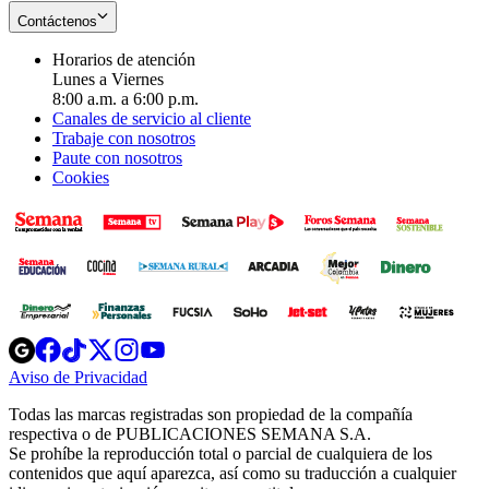
Contáctenos
Horarios de atención
Lunes a Viernes
8:00 a.m. a 6:00 p.m.
Canales de servicio al cliente
Trabaje con nosotros
Paute con nosotros
Cookies
Opens
Opens
Opens
Opens
Opens
in
in
in
in
in
Aviso de Privacidad
Opens
new
new
new
new
new
in
window
window
window
window
window
Todas las marcas registradas son propiedad de la compañía
new
respectiva o de PUBLICACIONES SEMANA S.A.
window
Se prohíbe la reproducción total o parcial de cualquiera de los
contenidos que aquí aparezca, así como su traducción a cualquier