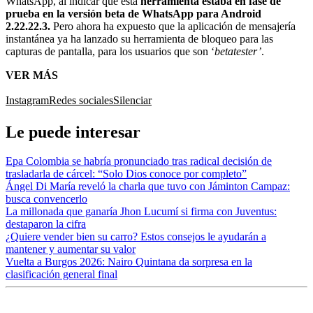
WhatsApp, al indicar que esta
herramienta estaba en fase de
prueba en la versión beta de WhatsApp para Android
2.22.22.3.
Pero ahora ha expuesto que la aplicación de mensajería
instantánea ya ha lanzado su herramienta de bloqueo para las
capturas de pantalla, para los usuarios que son ‘
betatester’
.
VER MÁS
Instagram
Redes sociales
Silenciar
Le puede interesar
Epa Colombia se habría pronunciado tras radical decisión de
trasladarla de cárcel: “Solo Dios conoce por completo”
Ángel Di María reveló la charla que tuvo con Jáminton Campaz:
busca convencerlo
La millonada que ganaría Jhon Lucumí si firma con Juventus:
destaparon la cifra
¿Quiere vender bien su carro? Estos consejos le ayudarán a
mantener y aumentar su valor
Vuelta a Burgos 2026: Nairo Quintana da sorpresa en la
clasificación general final