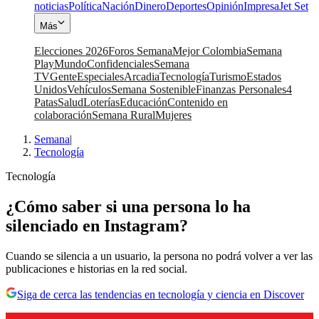
noticias
Política
Nación
Dinero
Deportes
Opinión
Impresa
Jet Set
Más
Elecciones 2026
Foros Semana
Mejor Colombia
Semana
Play
Mundo
Confidenciales
Semana
TV
Gente
Especiales
Arcadia
Tecnología
Turismo
Estados
Unidos
Vehículos
Semana Sostenible
Finanzas Personales
4
Patas
Salud
Loterías
Educación
Contenido en
colaboración
Semana Rural
Mujeres
Semana
|
Tecnología
Tecnología
¿Cómo saber si una persona lo ha
silenciado en Instagram?
Cuando se silencia a un usuario, la persona no podrá volver a ver las
publicaciones e historias en la red social.
Siga de cerca las tendencias en tecnología y ciencia en Discover