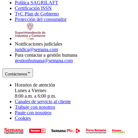
Política SAGRILAFT
Opens
new
in
window
Certificación ISSN
Opens
in
window
new
TyC Plan de Gobierno
in
new
Opens
window
Protección del consumidor
new
window
in
Opens
window
new
in
window
new
window
Notificaciones judiciales
juridica@semana.com
Para contactar a gestión humana
gestionhumana@semana.com
Contáctenos
Horarios de atención
Lunes a Viernes
8:00 a.m. a 6:00 p.m.
Canales de servicio al cliente
Trabaje con nosotros
Paute con nosotros
Cookies