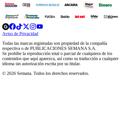
Opens
Opens
Opens
Opens
Opens
in
in
in
in
in
Aviso de Privacidad
Opens
new
new
new
new
new
in
window
window
window
window
window
Todas las marcas registradas son propiedad de la compañía
new
respectiva o de PUBLICACIONES SEMANA S.A.
window
Se prohíbe la reproducción total o parcial de cualquiera de los
contenidos que aquí aparezca, así como su traducción a cualquier
idioma sin autorización escrita por su titular.
© 2026 Semana. Todos los derechos reservados.