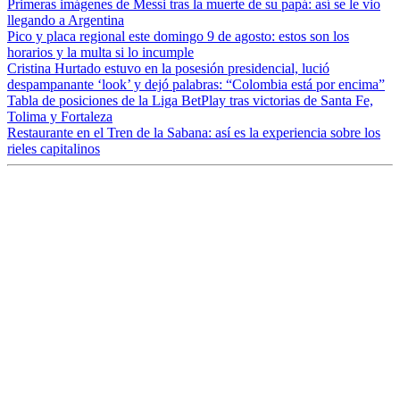
Primeras imágenes de Messi tras la muerte de su papá: así se le vio
llegando a Argentina
Pico y placa regional este domingo 9 de agosto: estos son los
horarios y la multa si lo incumple
Cristina Hurtado estuvo en la posesión presidencial, lució
despampanante ‘look’ y dejó palabras: “Colombia está por encima”
Tabla de posiciones de la Liga BetPlay tras victorias de Santa Fe,
Tolima y Fortaleza
Restaurante en el Tren de la Sabana: así es la experiencia sobre los
rieles capitalinos