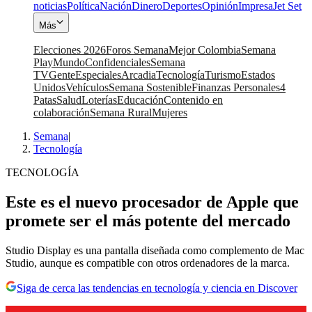
noticias
Política
Nación
Dinero
Deportes
Opinión
Impresa
Jet Set
Más
Elecciones 2026
Foros Semana
Mejor Colombia
Semana
Play
Mundo
Confidenciales
Semana
TV
Gente
Especiales
Arcadia
Tecnología
Turismo
Estados
Unidos
Vehículos
Semana Sostenible
Finanzas Personales
4
Patas
Salud
Loterías
Educación
Contenido en
colaboración
Semana Rural
Mujeres
Semana
|
Tecnología
TECNOLOGÍA
Este es el nuevo procesador de Apple que
promete ser el más potente del mercado
Studio Display es una pantalla diseñada como complemento de Mac
Studio, aunque es compatible con otros ordenadores de la marca.
Siga de cerca las tendencias en tecnología y ciencia en Discover