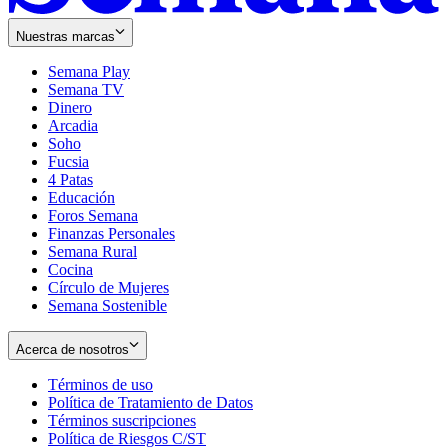
Nuestras marcas
Semana Play
Semana TV
Dinero
Arcadia
Soho
Opens
Fucsia
in
Opens
4 Patas
new
in
Educación
window
new
Foros Semana
window
Finanzas Personales
Semana Rural
Cocina
Círculo de Mujeres
Semana Sostenible
Acerca de nosotros
Términos de uso
Opens
Política de Tratamiento de Datos
in
Opens
Términos suscripciones
new
Opens
in
Política de Riesgos C/ST
window
in
Opens
new