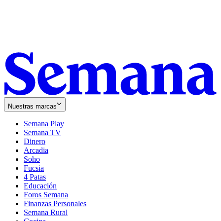
Nuestras marcas
Semana Play
Semana TV
Dinero
Arcadia
Soho
Opens
Fucsia
in
Opens
4 Patas
new
in
Educación
window
new
Foros Semana
window
Finanzas Personales
Semana Rural