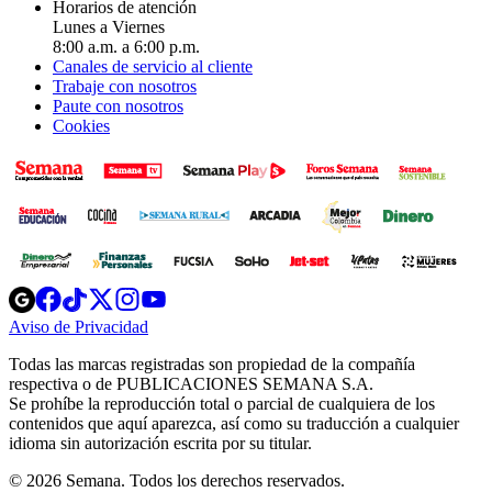
Horarios de atención
Lunes a Viernes
8:00 a.m. a 6:00 p.m.
Canales de servicio al cliente
Trabaje con nosotros
Paute con nosotros
Cookies
Opens
Opens
Opens
Opens
Opens
in
in
in
in
in
Aviso de Privacidad
Opens
new
new
new
new
new
in
window
window
window
window
window
Todas las marcas registradas son propiedad de la compañía
new
respectiva o de PUBLICACIONES SEMANA S.A.
window
Se prohíbe la reproducción total o parcial de cualquiera de los
contenidos que aquí aparezca, así como su traducción a cualquier
idioma sin autorización escrita por su titular.
© 2026 Semana. Todos los derechos reservados.