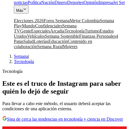
noticias
Política
Nación
Dinero
Deportes
Opinión
Impresa
Jet Set
Más
Elecciones 2026
Foros Semana
Mejor Colombia
Semana
Play
Mundo
Confidenciales
Semana
TV
Gente
Especiales
Arcadia
Tecnología
Turismo
Estados
Unidos
Vehículos
Semana Sostenible
Finanzas Personales
4
Patas
Salud
Loterías
Educación
Contenido en
colaboración
Semana Rural
Mujeres
Semana
|
Tecnología
Tecnología
Este es el truco de Instagram para saber
quién lo dejó de seguir
Para llevar a cabo este método, el usuario deberá aceptar las
condiciones de una aplicación externa.
Siga de cerca las tendencias en tecnología y ciencia en Discover