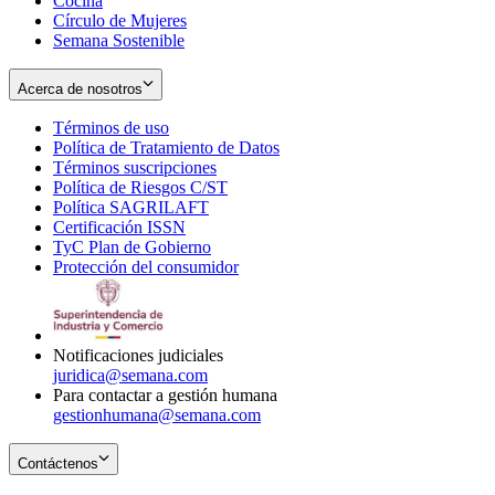
Cocina
Círculo de Mujeres
Semana Sostenible
Acerca de nosotros
Términos de uso
Opens
Política de Tratamiento de Datos
in
Opens
Términos suscripciones
new
Opens
in
Política de Riesgos C/ST
window
in
Opens
new
Política SAGRILAFT
Opens
new
in
window
Certificación ISSN
Opens
in
window
new
TyC Plan de Gobierno
in
new
Opens
window
Protección del consumidor
new
window
in
Opens
window
new
in
window
new
window
Notificaciones judiciales
juridica@semana.com
Para contactar a gestión humana
gestionhumana@semana.com
Contáctenos