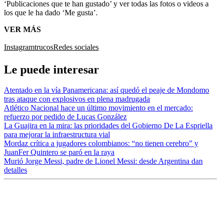
‘Publicaciones que te han gustado’ y ver todas las fotos o videos a
los que le ha dado ‘Me gusta’.
VER MÁS
Instagram
trucos
Redes sociales
Le puede interesar
Atentado en la vía Panamericana: así quedó el peaje de Mondomo
tras ataque con explosivos en plena madrugada
Atlético Nacional hace un último movimiento en el mercado:
refuerzo por pedido de Lucas González
La Guajira en la mira: las prioridades del Gobierno De La Espriella
para mejorar la infraestructura vial
Mordaz crítica a jugadores colombianos: “no tienen cerebro” y
JuanFer Quintero se paró en la raya
Murió Jorge Messi, padre de Lionel Messi: desde Argentina dan
detalles