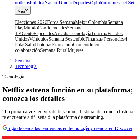
noticias
Política
Nación
Dinero
Deportes
Opinión
Impresa
Jet Set
Más
Elecciones 2026
Foros Semana
Mejor Colombia
Semana
Play
Mundo
Confidenciales
Semana
TV
Gente
Especiales
Arcadia
Tecnología
Turismo
Estados
Unidos
Vehículos
Semana Sostenible
Finanzas Personales
4
Patas
Salud
Loterías
Educación
Contenido en
colaboración
Semana Rural
Mujeres
Semana
|
Tecnología
Tecnología
Netflix estrena función en su plataforma;
conozca los detalles
“La próxima vez, en vez de buscar una historia, deja que la historia
te encuentre a ti”, señaló la plataforma de streaming.
Siga de cerca las tendencias en tecnología y ciencia en Discover