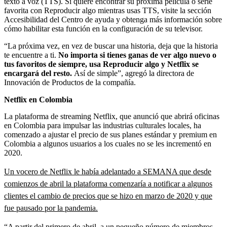
texto a voz (TTS). Si quiere encontrar su próxima película o serie
favorita con Reproducir algo mientras usas TTS, visite la sección
Accesibilidad del Centro de ayuda y obtenga más información sobre
cómo habilitar esta función en la configuración de su televisor.
“La próxima vez, en vez de buscar una historia, deja que la historia
te encuentre a ti.
No importa si tienes ganas de ver algo nuevo o
tus favoritos de siempre, usa Reproducir algo y Netflix se
encargará del resto.
Así de simple”, agregó la directora de
Innovación de Productos de la compañía.
Netflix en Colombia
La plataforma de streaming Netflix, que anunció que abrirá oficinas
en Colombia para impulsar las industrias culturales locales, ha
comenzado a ajustar el precio de sus planes estándar y premium en
Colombia a algunos usuarios a los cuales no se les incrementó en
2020.
Un vocero de Netflix le había adelantado a SEMANA que desde
comienzos de abril la plataforma comenzaría a notificar a algunos
clientes el cambio de precios que se hizo en marzo de 2020 y que
fue pausado por la pandemia.
“A partir del primero de abril, a un pequeño número de miembros