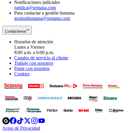
Notificaciones judiciales
juridica@semana.com
Para contactar a gestión humana
gestionhumana@semana.com
Contáctenos
Horarios de atención
Lunes a Viernes
8:00 a.m. a 6:00 p.m.
Canales de servicio al cliente
Trabaje con nosotros
Paute con nosotros
Cookies
Opens
Opens
Opens
Opens
Opens
in
in
in
in
in
Aviso de Privacidad
Opens
new
new
new
new
new