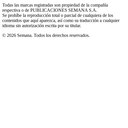
in
window
window
window
window
window
Todas las marcas registradas son propiedad de la compañía
new
respectiva o de PUBLICACIONES SEMANA S.A.
window
Se prohíbe la reproducción total o parcial de cualquiera de los
contenidos que aquí aparezca, así como su traducción a cualquier
idioma sin autorización escrita por su titular.
© 2026 Semana. Todos los derechos reservados.