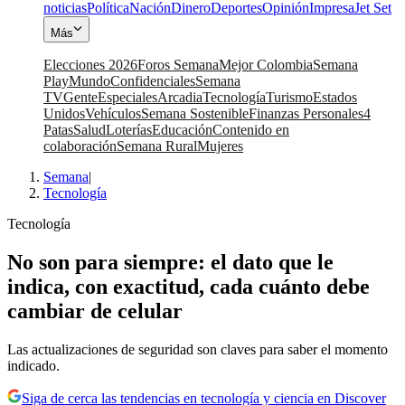
noticias
Política
Nación
Dinero
Deportes
Opinión
Impresa
Jet Set
Más
Elecciones 2026
Foros Semana
Mejor Colombia
Semana
Play
Mundo
Confidenciales
Semana
TV
Gente
Especiales
Arcadia
Tecnología
Turismo
Estados
Unidos
Vehículos
Semana Sostenible
Finanzas Personales
4
Patas
Salud
Loterías
Educación
Contenido en
colaboración
Semana Rural
Mujeres
Semana
|
Tecnología
Tecnología
No son para siempre: el dato que le
indica, con exactitud, cada cuánto debe
cambiar de celular
Las actualizaciones de seguridad son claves para saber el momento
indicado.
Siga de cerca las tendencias en tecnología y ciencia en Discover