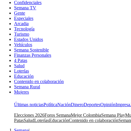
Confidenciales
Semana TV
Gente
Especiales
Arcadia
Tecnología
Turismo
Estados Unidos
Vehículos
Semana Sostenible
Finanzas Personales
4 Patas
Salud
Loterías
Educación
Contenido en colaboración
Semana Rural
Mujeres
Últimas noticias
Política
Nación
Dinero
Deportes
Opinión
Impresa
Elecciones 2026
Foros Semana
Mejor Colombia
Semana Play
Mu
Patas
Salud
Loterías
Educación
Contenido en colaboración
Seman
Semana
|