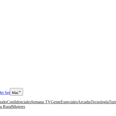
Jet Set
Más
ndo
Confidenciales
Semana TV
Gente
Especiales
Arcadia
Tecnología
Tur
a Rural
Mujeres