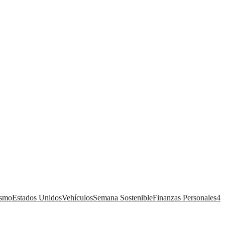
ismo
Estados Unidos
Vehículos
Semana Sostenible
Finanzas Personales
4